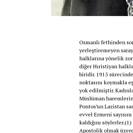
Osmanlı fethinden son
yerleştiremeyen saray
halklarına yönelik zor
diğer Hıristiyan halk
biridir. 1915 sürecin
noktasını koymakla eş 
yok edilmiştir. Kadın
Müslüman haremlerine 
Pontos’un Lazistan sa
evvel Ermeni sayısını
kaldığını söylerler.(1
Apostolik olmak üzere