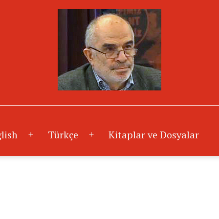
lish
Türkçe
Kitaplar ve Dosyalar
Menüyü
Menüyü
aç
aç