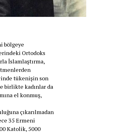
ni bölgeye
lerindeki Ortodoks
rla İslamlaştırma,
 etmenlerden
çinde tükenişin son
 birlikte kadınlar da
ısmına el konmuş,
culuğuna çıkarılmadan
dece 35 Ermeni
100 Katolik, 5000