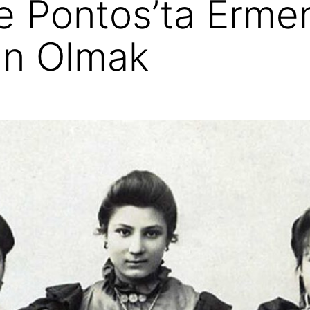
e Pontos’ta Erme
ın Olmak