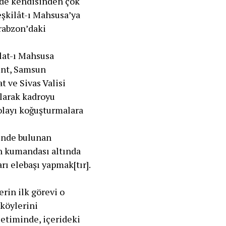
 de kendisinden çok
eşkilât-ı Mahsusa’ya
rabzon’daki
lat-ı Mahsusa
unt, Samsun
 ve Sivas Valisi
larak kadroyu
olayı koğuşturmalara
sinde bulunan
n kumandası altında
rı elebaşı yapmak[tır].
rin ilk görevi o
 köylerini
etiminde, içerideki