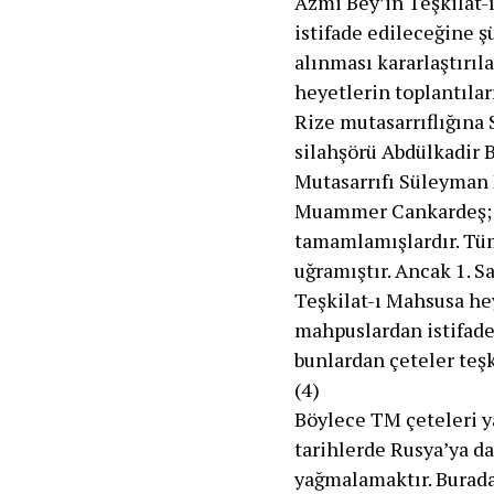
Azmi Bey’in Teşkilât-
istifade edileceğine ş
alınması kararlaştırı
heyetlerin toplantılar
Rize mutasarrıflığın
silahşörü Abdülkadir 
Mutasarrıfı Süleyman 
Muammer Cankardeş; E
tamamlamışlardır. Tüm
uğramıştır. Ancak 1. 
Teşkilat-ı Mahsusa hey
mahpuslardan istifade
bunlardan çeteler teşk
(4)
Böylece TM çeteleri y
tarihlerde Rusya’ya da
yağmalamaktır. Burada