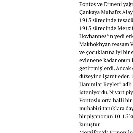
Pontos ve Ermeni yağm
Çankaya Muhafız Alayı
1915 sürecinde tesad
1915 sürecinde Merzifo
Hovhannes’in yedi erk
Makhokhyan ressam Var
ve çocuklarına iyi bir
evlenene kadar onun i
getirtmişlerdi. Ancak 
düzeyine işaret eder.
Hanımlar Beyler” adl
isteniyordu. Nivart p
Pontoslu orta halli bi
muhabiri tanıklara da
bir piyanonun 10-15 ku
kuruştur.
Merzifon’da Ermeniler 