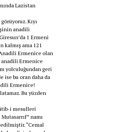
ımında Lazistan
 görüyoruz. Kıyı
inin anadili
 Giresun’da 1 Ermeni
ın kalmış ama 121
Anadili Ermenice olan
, anadili Ermenice
üm yolculuğundan geri
de ise bu oran daha da
adili Ermenice!
anlatamaz. Bu yüzden
âtib-i mesulleri
ı Mutasarrıf” namı
 edilmiştir. “Cemal