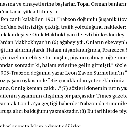
asına ve cinayetlerine başlarlar. Topal Osman bunların
’na kadar yükseltilmiştir.
üfen canlı kalabilen 1901 Trabzon doğumlu Şuşanik Ho
n’dan belirsizliğe çıktığı trajik yolculuğunu nakleder:
ek kardeşi ve Onik Makhokhyan ile evli bir kız kardeşi 
dan Makhokhyan’ın (6) ağabeyiydi. Onların ebeveynleri
 eğitim aldırmışlardı. Halam nişanlandığında, Fransızca
çin özel mürebbiye tutmuşlar, piyano çalmayı öğrenmes
ondan sonradır ki, halam evlerine gelin gitmişti.” sözle
 1905-Trabzon doğumlu yazar Leon Zaven Surmelian’ın 
ı öz yaşam öyküsünde “Biz çocuklardan yeteneklerimiz
iyano, Onnig keman çaldı…”(7) sözleri dönemin rutin yaş
r ailenin yaşamının alışılmış bir parçasıdır. Times gaze
yanarak Londra’ya geçtiği haberde Trabzon’da Ermenil
ruşa alıcı bulduğunu yazmaktadır.'(8) Bu tarihlerde piy
başlangıçta İslam’a davet edilirler: