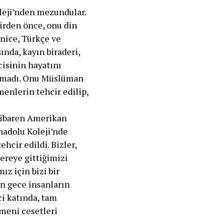
oleji’nden mezundular.
irden önce, onu din
enice, Türkçe ve
ında, kayın biraderi,
cisinin hayatını
ılamadı. Onu Müslüman
nlerin tehcir edilip,
itibaren Amerikan
nadolu Koleji’nde
hcir edildi. Bizler,
nereye gittiğimizi
z için bizi bir
ün gece insanların
ci katında, tam
rmeni cesetleri