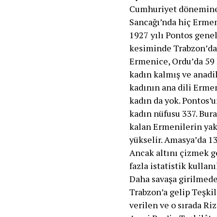
Cumhuriyet dönemine g
Sancağı’nda hiç Ermeni
1927 yılı Pontos gene
kesiminde Trabzon’da 
Ermenice, Ordu’da 59 
kadın kalmış ve anadi
kadının ana dili Erme
kadın da yok. Pontos’
kadın nüfusu 337. Bu
kalan Ermenilerin yakl
yükselir. Amasya’da 1
Ancak altını çizmek ge
fazla istatistik kullan
Daha savaşa girilmeden
Trabzon’a gelip Teşkil
verilen ve o sırada Ri