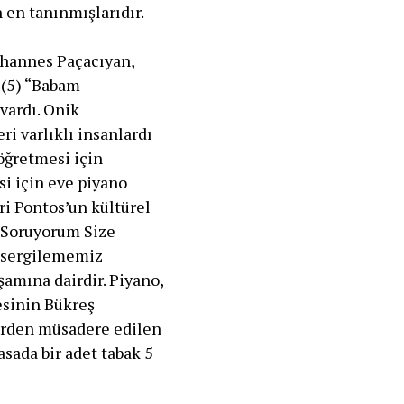
 en tanınmışlarıdır.
vhannes Paçacıyan,
 (5) “Babam
vardı. Onik
 varlıklı insanlardı
 öğretmesi için
i için eve piyano
ri Pontos’un kültürel
“Soruyorum Size
i sergilememiz
amına dairdir. Piyano,
tesinin Bükreş
erden müsadere edilen
asada bir adet tabak 5