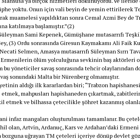
ı Mahsusa’ya birçok hizmetleri dokunuyordu. Ve ileride
üphe yoktu. Onun için vali beyin de yemin ettirilerek T
larak muamelesi yapıldıktan sonra Cemal Azmi Bey de T
ına katılmaya başlamıştır.”(2)
a Süleyman Sami Kepenek, Gümüşhane mutasarrıfı Teşki
Bey, (3) Ordu sonrasında Giresun Kaymakamı Ali Faik K
Necati Selmen, Amasya mutasarrıfı Süleyman Sırrı Tavat
rmenilerin ölüm yolculuğuna sevkinin baş aktörleri o
 bu yöneticiler savaş sonrasında tehcir olaylarından d
Savaş sonundaki Malta bir Nürenberg olmamıştır.
etinin aldığı ilk kararlardan biri; “Trabzon hapishane
 etmek, mahpusları hapishaneden çıkartmak, zabitleri
il etmek ve bilhassa çetecilikle şöhret kazanmış olanla
ani infaz mangaları oluşturulması tamamlanır. Bu çetele
hil olan, Artvin, Ardanuç, Kars ve Ardahan’daki Ermeni
 bozguna uğrayan TM çeteleri içeriye dönüp devlet göz