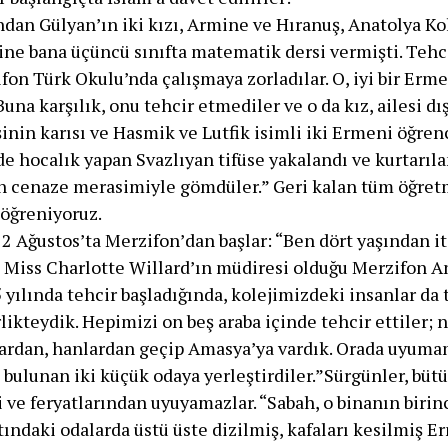
ndan Gülyan’ın iki kızı, Armine ve Hıranuş, Anatolya K
ne bana üçüncü sınıfta matematik dersi vermişti. Tehc
on Türk Okulu’nda çalışmaya zorladılar. O, iyi bir Erm
na karşılık, onu tehcir etmediler ve o da kız, ailesi dış
inin karısı ve Hasmik ve Lutfik isimli iki Ermeni öğren
zde hocalık yapan Svazlıyan tifüse yakalandı ve kurtar
cenaze merasimiyle gömdüler.” Geri kalan tüm öğretme
öğreniyoruz.
12 Ağustos’ta Merzifon’dan başlar: “Ben dört yaşından 
a Miss Charlotte Willard’ın müdiresi olduğu Merzifon A
ılında tehcir başladığında, kolejimizdeki insanlar da te
ikteydik. Hepimizi on beş araba içinde tehcir ettiler; 
ardan, hanlardan geçip Amasya’ya vardık. Orada uyumamı
 bulunan iki küçük odaya yerleştirdiler.”Sürgünler, büt
i ve feryatlarından uyuyamazlar. “Sabah, o binanın birin
tındaki odalarda üstü üste dizilmiş, kafaları kesilmiş E