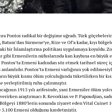
ra Pontos radikal bir değişime uğradı. Türk göçebeleri
, Batum’dan Sürmene’ye, Rize ve Of’a kadar, kıyı bölge
aki bir İslamlaştırma politikası uygulamaya koyuldu. Zo
lar gibi Ermenilerin nüfuslarında kan kaybına en büyük
de Pontos’ta Ermeni kadından söz etmek tarihsel süreç i
anlamlıdır. Pontos’ta Ermeni varlığının yok edilmesiyle
ların büyük kısmı ölüm yolculuğunda tüketilirken bir k
yerleştirilmiş ruhu çalınmıştır.
ncağının 1915 yılı arifesinde, yani Ermeniler ölüm yol
 verirken araştırmacı R. Kevorkian ve P. Papoudjian, sa
) Bölgeyi 1880’lerin sonunda ziyaret eden Vital Cuinet 
 5.100 Ermeni olduğunu kaydetmiştir.