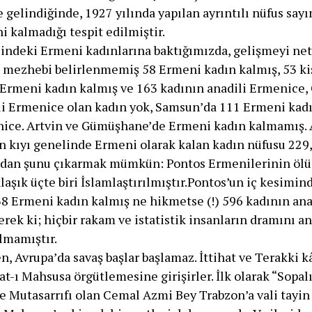
elindiğinde, 1927 yılında yapılan ayrıntılı nüfus say
 kalmadığı tespit edilmiştir.
lindeki Ermeni kadınlarına baktığımızda, gelişmeyi net
mezhebi belirlenmemiş 58 Ermeni kadın kalmış, 53 kiş
Ermeni kadın kalmış ve 163 kadının anadili Ermenice,
li Ermenice olan kadın yok, Samsun’da 111 Ermeni kad
nice. Artvin ve Gümüşhane’de Ermeni kadın kalmamış. 
un kıyı genelinde Ermeni olarak kalan kadın nüfusu 229
radan şunu çıkarmak mümkün: Pontos Ermenilerinin öl
aşık üçte biri İslamlaştırılmıştır.Pontos’un iç kesimin
38 Ermeni kadın kalmış ne hikmetse (!) 596 kadının an
rek ki; hiçbir rakam ve istatistik insanların dramını 
ılmamıştır.
, Avrupa’da savaş başlar başlamaz. İttihat ve Terakki k
at-ı Mahsusa örgütlemesine girişirler. İlk olarak “Sopal
ze Mutasarrıfı olan Cemal Azmi Bey Trabzon’a vali tayin