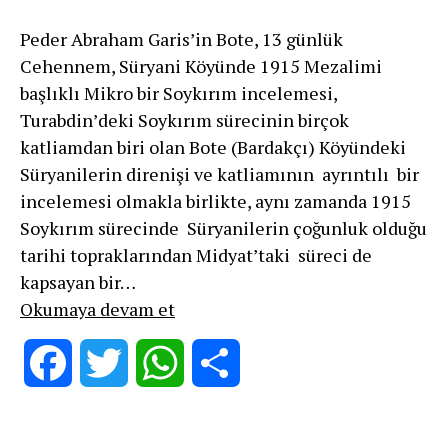
Peder Abraham Garis’in Bote, 13 günlük
Cehennem, Süryani Köyünde 1915 Mezalimi
başlıklı Mikro bir Soykırım incelemesi,
Turabdin’deki Soykırım sürecinin birçok
katliamdan biri olan Bote (Bardakçı) Köyündeki
Süryanilerin direnişi ve katliamının ayrıntılı bir
incelemesi olmakla birlikte, aynı zamanda 1915
Soykırım sürecinde Süryanilerin çoğunluk olduğu
tarihi topraklarından Midyat’taki süreci de
kapsayan bir…
Bote
Okumaya devam et
1915:
Turabdin’de
Facebook
Twitter
WhatsApp
Share
Süryani
Soykırımı
ve