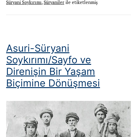
Süryani Soykırımı
,
Süryaniler
ile etiketlenmiş
Direniş
Asuri-Süryani
Soykırımı/Sayfo ve
Direnişin Bir Yaşam
Biçimine Dönüşmesi