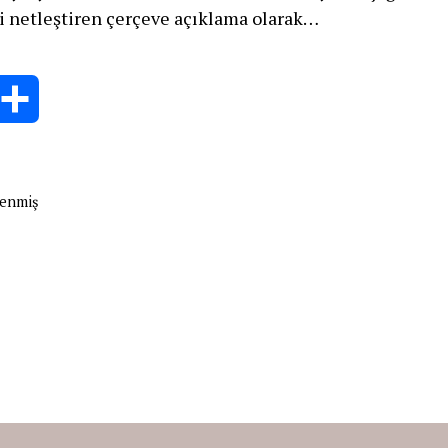
i netleştiren çerçeve açıklama olarak…
PİTALİZMİN
OK
ŞUSUNA
hatsApp
Share
RŞI
NİFESTO
lenmiş