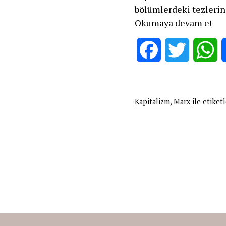
bölümlerdeki tezlerin
KA
Okumaya devam et
AM
KO
Facebook
Twitter
W
KA
MA
Kapitalizm
,
Marx
ile etiket