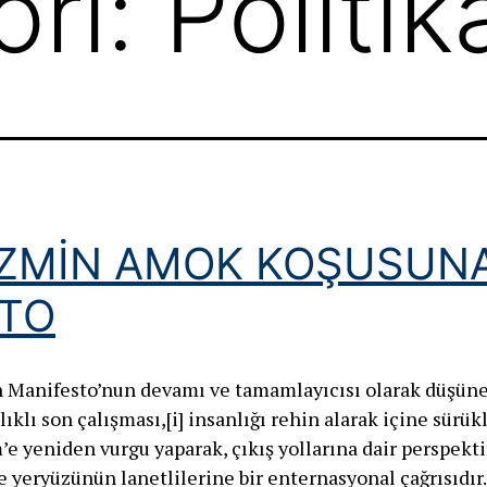
ri:
Politik
İZMİN AMOK KOŞUSUNA
TO
in Manifesto’nun devamı ve tamamlayıcısı olarak düşün
ıklı son çalışması,[i] insanlığı rehin alarak içine sürü
 yeniden vurgu yaparak, çıkış yollarına dair perspektif
e yeryüzünün lanetlilerine bir enternasyonal çağrısıdır