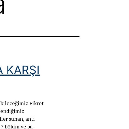
a
 KARŞI
ebileceğimiz Fikret
klendiğimiz
ler sunan, anti
. 7 bölüm ve bu