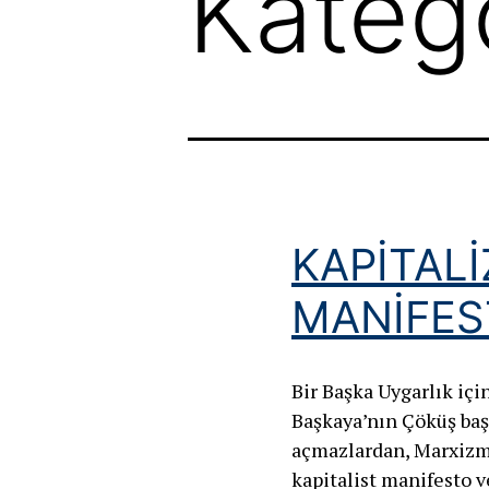
Katego
KAPİTAL
MANİFES
Bir Başka Uygarlık iç
Başkaya’nın Çöküş başl
açmazlardan, Marxizm’e
kapitalist manifesto v