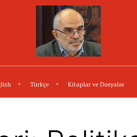
lish
Türkçe
Kitaplar ve Dosyalar
Menüyü
Menüyü
aç
aç