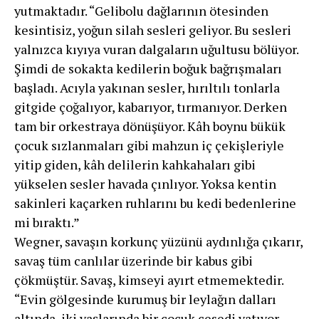
yutmaktadır. “Gelibolu dağlarının ötesinden
kesintisiz, yoğun silah sesleri geli­yor. Bu sesleri
yalnızca kıyıya vuran dalgaların uğultu­su bölüyor.
Şimdi de sokakta kedilerin boğuk bağrışma­ları
başladı. Acıyla yakınan sesler, hırıltılı tonlarla
gitgi­de çoğalıyor, kabarıyor, tırmanıyor. Derken
tam bir or­kestraya dönüşüyor. Kâh boynu bükük
çocuk sızlanma­ları gibi mahzun iç çekişleriyle
yitip giden, kâh delilerin kahkahaları gibi
yükselen sesler havada çınlıyor. Yoksa kentin
sakinleri kaçarken ruhlarını bu kedi bedenlerine
mi bıraktı.”
Wegner, savaşın korkunç yüzünü aydınlığa çıkarır,
savaş tüm canlılar üzerinde bir kabus gibi
çökmüştür. Savaş, kimseyi ayırt etmemektedir.
“Evin gölgesinde kurumuş bir leylağın dalları
altında, iki yaş­larında bir çocuk cesedi yatıyor.