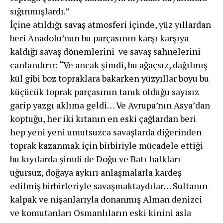
sığınmışlardı.”
İçine atıldığı savaş atmosferi içinde, yüz yıllardan
beri Anadolu’nun bu parçasının karşı karşıya
kaldığı savaş dönemlerini ve savaş sahnelerini
canlandırır: “Ve an­cak şimdi, bu ağaçsız, dağılmış
kül gibi boz topraklara bakarken yüzyıllar boyu bu
küçücük toprak parçasının tanık olduğu sayısız
garip yazgı aklıma geldi… Ve Avrupa’nın As­ya’dan
koptuğu, her iki kıtanın en eski çağlardan beri
hep yeni yeni umutsuzca savaşlarda diğerinden
toprak kazanmak için birbiriyle mücadele ettiği
bu kıyılarda şimdi de Doğu ve Batı halkları
uğursuz, doğaya aykırı anlaşmalarla kardeş
edilmiş birbirleriyle savaşmaktay­dılar… Sultanın
kalpak ve nişanlarıyla donanmış Alman denizci
ve komutanları Osman­lıların eski kinini asla