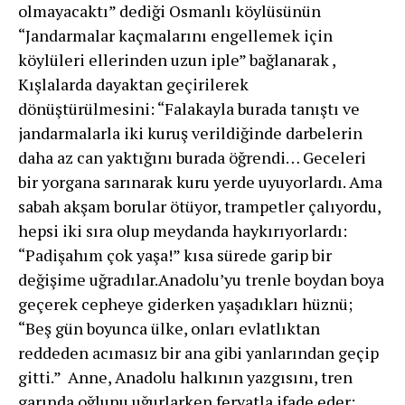
olmayacaktı” dediği Osmanlı köylüsünün
“Jandarmalar kaçmalarını engellemek için
köylüleri ellerinden uzun iple” bağlanarak ,
Kışlalarda dayaktan geçirilerek
dönüştürülmesini: “Falakayla burada tanıştı ve
jandarmalarla iki kuruş verildiğinde darbelerin
daha az can yaktığını burada öğrendi… Geceleri
bir yor­gana sarınarak kuru yerde uyuyorlardı. Ama
sabah ak­şam borular ötüyor, trampetler çalıyordu,
hepsi iki sıra olup meydanda haykırıyorlardı:
“Padişahım çok yaşa!” kısa sürede garip bir
değişime uğradılar.Anadolu’yu trenle boydan boya
geçerek cepheye giderken yaşadıkları hüznü;
“Beş gün boyunca ülke, onları evlatlıktan
reddeden acımasız bir ana gibi yanlarından geçip
gitti.” Anne, Anadolu halkının yazgısını, tren
garında oğlunu uğurlarken feryatla ifade eder: