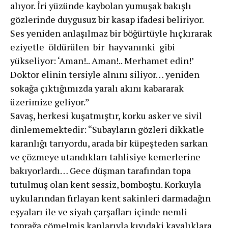
alıyor. İri yüzünde kaybolan yumu­şak bakışlı
gözlerinde duygusuz bir kasap ifadesi beli­riyor.
Ses yeniden anlaşılmaz bir böğürtüyle hıçkırarak
eziyetle öldürülen bir hayvanınki gibi
yükseliyor: ‘Aman!.. Aman!.. Merhamet edin!’
Doktor elinin tersiyle alnını siliyor… yeniden
sokağa çıktığımız­da yaralı akını kabararak
üzerimize geliyor.”
Savaş, herkesi kuşatmıştır, korku asker ve sivil
dinlememektedir: “Subayların gözleri dikkatle
karanlı­ğı tarıyordu, arada bir küpeşteden sarkan
ve çözmeye utandıkları tahlisiye kemerlerine
bakıyorlardı… Gece düşman tarafından topa
tutulmuş olan kent sessiz, bomboştu. Korkuyla
uykula­rından fırlayan kent sakinleri darmadağın
eşyaları ile ve siyah çarşafları içinde nemli
toprağa çömelmiş kanla­rıyla kıyıdaki kayalıklara