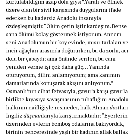
kurtulabildiğim azap dolu giysi”.Yaralı ve ölmek
üzere olan bir sivil karşısında duygularını ifade
ederken bu kadersiz Anadolu insanıyla
özdeşleşmiştir. “Ölüm çetin iştir kardeşim. Bense
sana ölümü kolay göstermek istiyorum. Annem
seni Anado­lu’nun bir köy evinde, mısır tarlaları ve
incir ağaçları ara­sında doğururken, bu da zorlu, acı
dolu bir çabaydı; ama önünde serilen, bu canı
yeniden verme işi çok da­ha güç… Yanında
oturuyorum, dilini anlamıyorum; ama kanımın
damarlarında konuşarak akışını anlıyorum.”
Osmanlı’nın cihat fetvasıyla, gavur’a karşı gavurla
birlikte kıyasıya savaşmasının tuhaflığını Anadolu
halkının naifliğiyle resmeder, halk Alman
dost
ları
İngiliz
düşman
larıyla karıştırmaktadır: “Eyerle­rin
üzerinden evlerin bomboş odalarına bakıyorduk,
birinin penceresinde yaşlı bir kadının allak bullak