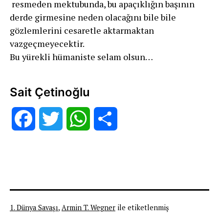
resmeden mektubunda, bu apaçıklığın başının
derde girmesine neden olacağını bile bile
gözlemlerini cesaretle aktarmaktan
vazgeçmeyecektir.
Bu yürekli hümaniste selam olsun…
Sait Çetinoğlu
Facebook
Twitter
WhatsApp
Share
1. Dünya Savaşı
,
Armin T. Wegner
ile etiketlenmiş