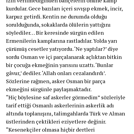
izin verilmediğinden bahçelerin önüne kamp
kurdular. Gece bazıları içeri sıvışıp ekmek, incir,
karpuz getirdi. Kentin ne durumda olduğu
sorulduğunda, sokaklarda ölülerin yattığını
söylediler… Bir keresinde sürgün edilen
Ermenilerin kamplarına rastladılar. Yolda yarı
çürümüş cesetler yatıyordu. ‘Ne yaptılar?’ diye
sordu Osman ve içi parçalanarak açlık­tan bitkin
bir çocuğa ekmeğinin yarısını uzattı. ‘Bunlar
gâvur,’ dediler. ‘Allah onları cezalandırdı’.
Sözlerine rağmen, asker Osman bir parça
ekmeğini sürgünle paylaşmaktadır.
“Hiç böylesine saf askerler görmedim” sözleriyle
tarif ettiği Osmanlı askerlerinin askerlik adı
altında toplanışını, talimgahlarda Türk ve Alman
üstlerinden çektikleri eziyetlere değinir.
“Kesenekçiler olmasa hiçbir dertleri