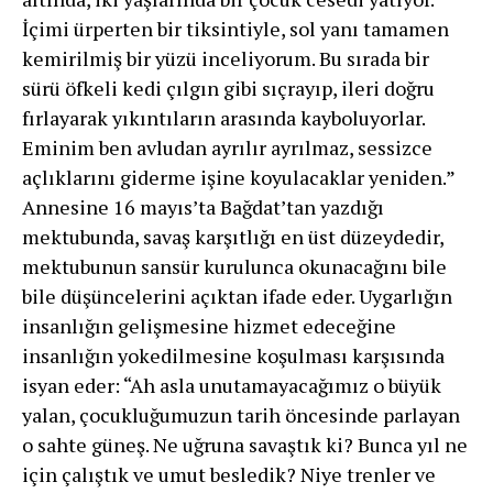
İçimi ürperten bir tiksin­tiyle, sol yanı tamamen
kemirilmiş bir yüzü inceliyorum. Bu sırada bir
sürü öfkeli kedi çılgın gibi sıçrayıp, ileri doğru
fırlayarak yıkıntıların arasında kayboluyorlar.
Eminim ben avludan ayrılır ayrılmaz, sessizce
açlık­larını giderme işine koyulacaklar yeniden.”
Annesine 16 mayıs’ta Bağdat’tan yazdığı
mektubunda, savaş karşıtlığı en üst düzeydedir,
mektubunun sansür kurulunca okunacağını bile
bile düşüncelerini açıktan ifade eder. Uygarlığın
insanlığın gelişmesine hizmet edeceğine
insanlığın yokedilmesine koşulması karşısında
isyan eder: “Ah asla unutamayacağımız o büyük
yalan, çocuklu­ğumuzun tarih öncesinde parlayan
o sahte güneş. Ne uğruna savaştık ki? Bunca yıl ne
için çalıştık ve umut besledik? Niye trenler ve