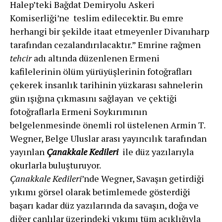
Halep’teki Bağdat Demiryolu Askeri
Komiserliği’ne teslim edilecektir. Bu emre
herhangi bir şekilde itaat etmeyenler Divanıharp
tarafından cezalandırılacaktır.” Emrine rağmen
tehcir
adı altında düzenlenen Ermeni
kafilelerinin ölüm yürüyüşlerinin fotoğrafları
çekerek insanlık tarihinin yüzkarası sahnelerin
gün ışığına çıkmasını sağlayan ve çektiği
fotoğraflarla Ermeni Soykırımının
belgelenmesinde önemli rol üstelenen Armin T.
Wegner, Belge Uluslar arası yayıncılık tarafından
yayınlan
Çanakkale Kedileri
ile düz yazılarıyla
okurlarla buluşturuyor.
Çanakkale Kedileri
’nde Wegner, Savaşın getirdiği
yıkımı görsel olarak betimlemede gösterdiği
başarı kadar düz yazılarında da savaşın, doğa ve
diğer canlılar üzerindeki yıkımı tüm açıklığıyla