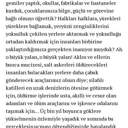
gemiler yaptık, okullar, fabri­kalar ve hastaneler
kurduk, çocuklarımıza bilge, güçlü ve görevine
bağlı olmayı öğrettik? Halkları halklara, yürekleri
yüreklere bağlamak, yeryüzü zenginliklerini
yoksulluk çekilen yerlere aktarmak ve yoksulluğu
orta­dan kaldırmak için insanları birbirine
yaklaştırdığımıza gerçekten inanıyor muyduk? Ah
o büyük yalan, o büyük yalan! Aklın ve ellerin
bunca mucizesi, salt askerleri öl­dürecekleri
insanları bulacakları yerlere daha çabuk
gönderecek araçlarımız olsun diye; silahlı
katilleri en uzak denizlerin ötesine götürmek
için, öldürme işlerin­de usta, akıllı ve cesur olan
adamları ve ölüm araçları­nı ve işkence odalarını
taşımak için… Üç bin yıl boyun­ca göklere
yükselmenin özlemiyle yaşadık ve sonunda bu
gerçekleşip uçmayı öğrendiğimizde havalandık