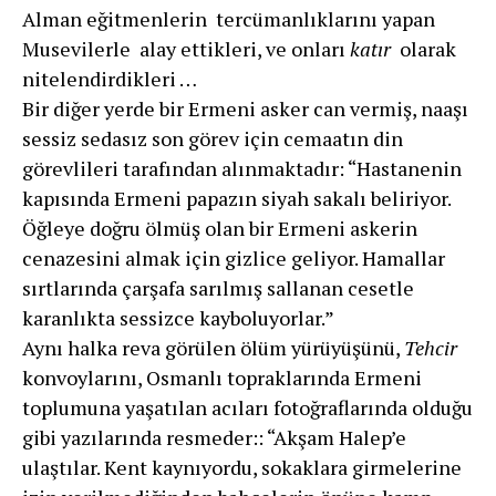
Alman eğitmenlerin tercümanlıklarını yapan
Musevilerle alay ettikleri, ve onları
katır
olarak
nitelendirdikleri …
Bir diğer yerde bir Ermeni asker can vermiş, naaşı
sessiz sedasız son görev için cemaatın din
görevlileri tarafından alınmaktadır: “Hastanenin
kapısında Ermeni papazın siyah sakalı beliriyor.
Öğleye doğru ölmüş olan bir Ermeni askerin
cenazesini almak için gizlice geliyor. Hamallar
sırtların­da çarşafa sarılmış sallanan cesetle
karanlıkta sessiz­ce kayboluyorlar.”
Aynı halka reva görülen ölüm yürüyüşünü,
Tehcir
konvoylarını, Osmanlı topraklarında Ermeni
toplumuna yaşatılan acıları fotoğraflarında olduğu
gibi yazılarında resmeder:: “Akşam Halep’e
ulaştılar. Kent kaynıyordu, sokaklara girmelerine