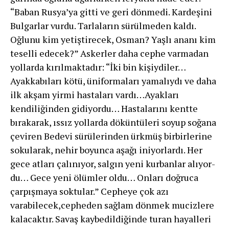
“Baban Rusya’ya gitti ve geri dönmedi. Kardeşini
Bulgarlar vurdu. Tarlaların sürülmeden kaldı.
Oğlunu kim yetiştirecek, Osman? Yaşlı ananı kim
teselli ede­cek?” Askerler daha cephe varmadan
yollarda kırılmaktadır: “İki bin kişiydiler…
Ayakkabıları kötü, üniformaları ya­malıydı ve daha
ilk akşam yirmi hastaları vardı…Ayakları
kendiliğinden gidiyordu… Hastalarını kentte
bırakarak, ıssız yollarda döküntü­leri soyup soğana
çeviren Bedevi sürülerinden ürkmüş birbirlerine
sokularak, nehir boyunca aşağı iniyorlardı. Her
gece atları çalınıyor, salgın yeni kurbanlar alıyor­
du… Gece yeni ölümler oldu… Onları doğruca
çarpışmaya soktular.” Cepheye çok azı
varabilecek,cepheden sağlam dönmek mucizlere
kalacaktır. Savaş kaybedildiğinde turan hayalleri