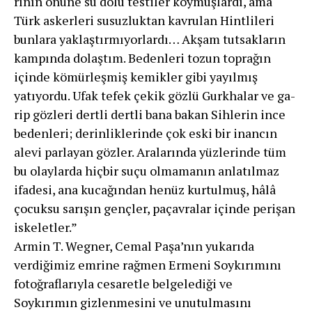
rının önüne su dolu testiler koymuşlardı, ama
Türk as­kerleri susuzluktan kavrulan Hintlileri
bunlara yaklaştır­mıyorlardı… Akşam tutsakların
kampında dolaştım. Bedenleri tozun toprağın
içinde kömürleşmiş kemikler gibi yayıl­mış
yatıyordu. Ufak tefek çekik gözlü Gurkhalar ve ga­
rip gözleri dertli dertli bana bakan Sihlerin ince
beden­leri; derinliklerinde çok eski bir inancın
alevi parlayan gözler. Aralarında yüzlerinde tüm
bu olaylarda hiçbir suçu olmamanın anlatılmaz
ifadesi, ana kucağından henüz kurtulmuş, hâlâ
çocuksu sarışın gençler, paçav­ralar içinde perişan
iskeletler.”
Armin T. Wegner, Cemal Paşa’nın yukarıda
verdiğimiz emrine rağmen Ermeni Soykırımını
fotoğraflarıyla cesaretle belgelediği ve
Soykırımın gizlenmesini ve unutulmasını