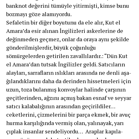
banknot de­ğerini tümüyle yitirmişti, kimse bunu
bozmayı göze ala­mıyordu.
Sefaletin bir diğer boyutunu da ele alır, Kut el
Amara’da esir alınan İngilizleri askerlerine de
değinmeden geçmez, onlar da oraya aynı şekilde
gönderilmişlerdir, büyük çoğunluğu
sömürgelerden getirilen zavallılardır.: “Dün Kut
el Amara’dan tutsak İngilizler geldi. Satıcı­ların
alayları, sarrafların ıslıkları arasında ne denli aşa­
ğılandıklarını daha da derinden hissetmeleri için
uzun, toza bulanmış konvoylar halinde çarşının
geçitlerinden, ağzını açmış bakan esnaf ve seyyar
satıcı kalabalığının arasından geçirildiler…
ceketlerini, çizmelerini bir parça ekmek, bir avuç
hurma karşılığında vermiş olan, yalına­yak, yarı
çıplak insanlar sendeliyordu… Araplar kapıla­