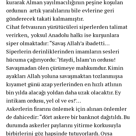
kurarak Alman yayılmacılığının peşine koşulan
ordunun artık yaralılarını bile evlerine geri
gönderecek takati kalmamıştır.
Cihat fetvasının yürütücüleri siperlerden talimat
verirken, yoksul Anadolu halkı ise kurşunlara
siper olmaktadır: “Savaş Al­lah’a ibadetti…
Siperlerin derinliklerinden imamla­rın sesleri
hücuma çağırıyordu: ‘Haydi, İslam’ın ordusu!
Savaşmadan ölen çürüme­ye mahkumdur. Kimin
ayakları Allah yoluna savaşmak­tan tozlanmışsa
kıyamet günü azap yerlerinden en hız­lı atlının
bin yılda alacağı yoldan daha uzak olacaktır. Ey
intikam ordusu, yel ol ve es!’…
Askerlerin firarını önlemek için alınan önlemler
de dahicedir: “dört askere bir banknot dağıtıl­dı. Bu
durumda askerler paylarını yitirme korkusuyla
birbirlerini göz hapsinde tutuyorlardı. Oysa