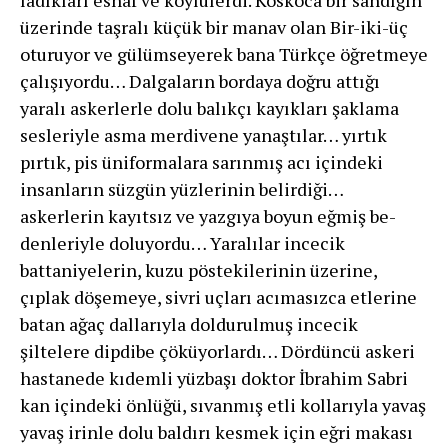
üze­rinde taşralı küçük bir manav olan Bir-iki-üç
oturuyor ve gülümseyerek bana Türkçe öğretmeye
çalışıyordu… Dalgaların bordaya doğru attığı
yaralı askerlerle do­lu balıkçı kayıkları şaklama
sesleriyle asma merdivene yanaştılar… yırtık
pırtık, pis üniformalara sarınmış acı içindeki
insanların süzgün yüzlerinin belirdiği…
askerlerin kayıtsız ve yazgıya boyun eğmiş be­
denleriyle doluyordu… Yaralılar incecik
battaniyelerin, kuzu pöstekilerinin üzerine,
çıplak döşemeye, sivri uçları acımasızca etle­rine
batan ağaç dallarıyla doldurulmuş incecik
şiltelere dipdibe çöküyorlardı… Dördüncü askeri
hastanede kıdemli yüzbaşı doktor İbrahim Sabri
kan içindeki önlüğü, sı­vanmış etli kollarıyla yavaş
yavaş irinle dolu baldırı kes­mek için eğri makası