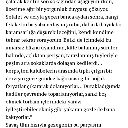
çalarak kentin son sokağından aşağı yürürken,
üzerime ağır bir yorgunluk duygusu çöküyor.
Sefalet ve acıyla geçen bunca aydan sonra, hangi
felaketin bu ya­bancılaşmış ruhu, daha da büyük bir
karamsarlığa dü­şürebileceğini, kendi kendime
tekrar tekrar soruyorum. Belki de içimdeki bu
umarsız hüznü uyandıran, küle bulanmış sürüler
halinde, açlıktan perişan, tarazlanmış tüyleriyle
peşim sıra sokaklarda dolaşan kedilerdi…
kerpiçten kulübelerin arasında tıpkı çılgın bir
dervişin gece gündüz bağırma­sı gibi, boğuk
feryatlar çıkararak dolanıyorlar… Durakladığımda
kediler çevremde toparlanıyorlar, sanki boş
ekmek torbam içlerindeki yarayı
iyileştirebilecekmiş gibi yakaran gözlerle bana
bakıyorlar.”
Savaş tüm hızıyla gezegenin bu parçasını