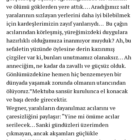
ve ölümü göklerden yere attık… . Aradığımız salt
yaralarının sızlayan yerlerini daha iyi bilebilmek
için kardeşlerimizin zayıf yanlarıydı… Bu çağın
acılarından körleşmiş, yüreğimizdeki duygulara
hazırlıklı olduğumuza inanmıyor muy­duk? Ah, bu
sefaletin yüzünde öylesine derin kazınmış
çizgiler var ki, bunları unutmamız olanaksız… Ah
anneciğim, ne kadar da zavallı ve güçsüz olduk.
Gönlümüzdekine hemen hiç benzemeyen bir
dünyada yaşamak zorunda olmanın utancından
ölüyoruz.”Mektuba sansür kurulunca el konacak
ve başı derde girecektir.
Wegner, yaralıların dayanılmaz acılarını ve
çaresizliğini paylaşır: “Yine mi önüme acılar
serilecek… Sanki gündüzleri üzerimden
çıkmayan, ancak akşamları güçlükle