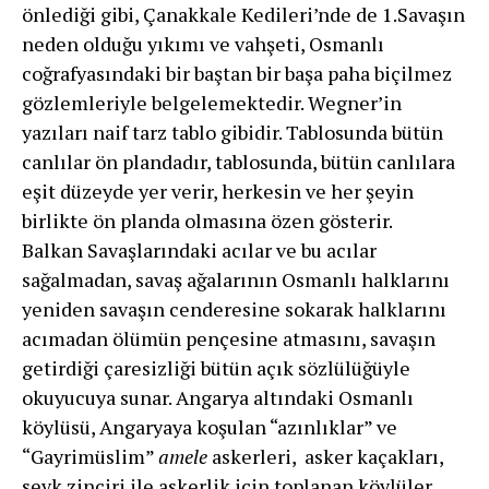
önlediği gibi, Çanakkale Kedileri’nde de 1.Savaşın
neden olduğu yıkımı ve vahşeti, Osmanlı
coğrafyasındaki bir baştan bir başa paha biçilmez
gözlemleriyle belgelemektedir. Wegner’in
yazıları naif tarz tablo gibidir. Tablosunda bütün
canlılar ön plandadır, tablosunda, bütün canlılara
eşit düzeyde yer verir, herkesin ve her şeyin
birlikte ön planda olmasına özen gösterir.
Balkan Savaşlarındaki acılar ve bu acılar
sağalmadan, savaş ağalarının Osmanlı halklarını
yeniden savaşın cenderesine sokarak halklarını
acımadan ölümün pençesine atmasını, savaşın
getirdiği çaresizliği bütün açık sözlülüğüyle
okuyucuya sunar. Angarya altındaki Osmanlı
köylüsü, Angaryaya koşulan “azınlıklar” ve
“Gayrimüslim”
amele
askerleri, asker kaçakları,
sevk zinciri ile askerlik için toplanan köylüler,