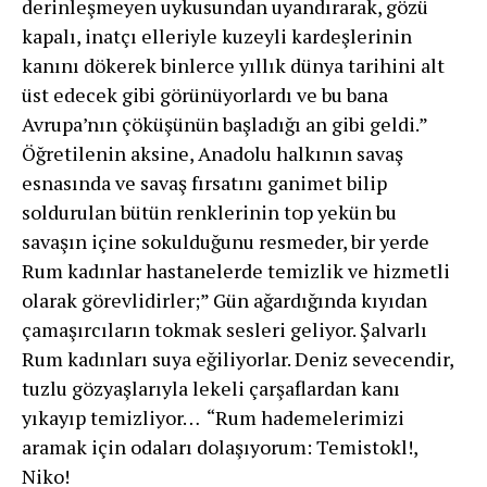
derinleşmeyen uykusundan uyan­dırarak, gözü
kapalı, inatçı elleriyle kuzeyli kardeşleri­nin
kanını dökerek binlerce yıllık dünya tarihini alt
üst edecek gibi görünüyorlardı ve bu bana
Avrupa’nın çö­küşünün başladığı an gibi geldi.”
Öğretilenin aksine, Anadolu halkının savaş
esnasında ve savaş fırsatını ganimet bilip
soldurulan bütün renklerinin top yekün bu
savaşın içine sokulduğunu resmeder, bir yerde
Rum kadınlar hastanelerde temizlik ve hizmetli
olarak görevlidirler;” Gün ağardığında kıyıdan
çamaşırcıların tokmak sesleri geliyor. Şalvarlı
Rum kadınları suya eğiliyorlar. Deniz sevecendir,
tuzlu gözyaşlarıyla lekeli çarşaflar­dan kanı
yıkayıp temizliyor… “Rum hademelerimizi
aramak için odaları dolaşıyorum: Temistokl!,
Niko!