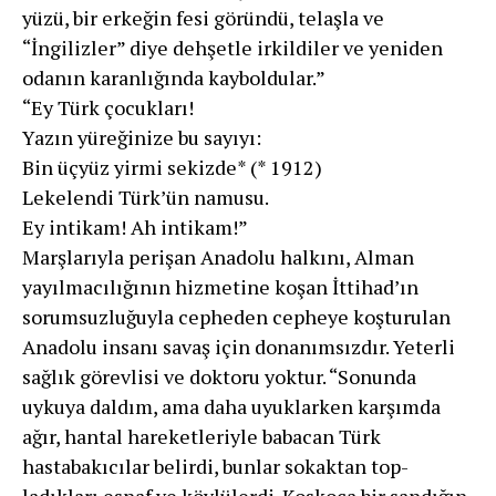
yüzü, bir erkeğin fesi göründü, telaşla ve
“İngilizler” diye deh­şetle irkildiler ve yeniden
odanın karanlığında kaybol­dular.”
“Ey Türk çocukları!
Yazın yüreğinize bu sayıyı:
Bin üçyüz yirmi sekizde* (* 1912)
Lekelendi Türk’ün namusu.
Ey intikam! Ah intikam!”
Marşlarıyla perişan Anadolu halkını, Alman
yayılmacılığının hizmetine koşan İttihad’ın
sorumsuzluğuyla cepheden cepheye koşturulan
Anadolu insanı savaş için donanımsızdır. Yeterli
sağlık görevlisi ve doktoru yoktur. “Sonunda
uykuya daldım, ama da­ha uyuklarken karşımda
ağır, hantal hareketleriyle ba­bacan Türk
hastabakıcılar belirdi, bunlar sokaktan top­
ladıkları esnaf ve köylülerdi. Koskoca bir sandığın