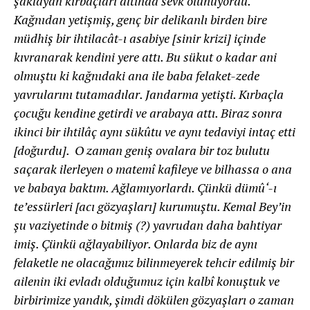
şaklayan kırbaçları altında sevk olunuyordu.
Kağnıdan yetişmiş, genç bir delikanlı birden bire
müdhiş bir ihtilacât-ı asabiye [sinir krizi] içinde
kıvranarak kendini yere attı. Bu sükut o kadar ani
olmuştu ki kağnıdaki ana ile baba felaket-zede
yavrularını tutamadılar. Jandarma yetişti. Kırbaçla
çocuğu kendine getirdi ve arabaya attı. Biraz sonra
ikinci bir ihtilâç aynı sükûtu ve aynı tedaviyi intaç etti
[doğurdu]. O zaman geniş ovalara bir toz bulutu
saçarak ilerleyen o matemî kafileye ve bilhassa o ana
ve babaya baktım. Ağlamıyorlardı. Çünkü dümû‘-ı
teʼessürleri [acı gözyaşları] kurumuştu. Kemal Bey’in
şu vaziyetinde o bitmiş (?) yavrudan daha bahtiyar
imiş. Çünkü ağlayabiliyor. Onlarda biz de aynı
felaketle ne olacağımız bilinmeyerek tehcir edilmiş bir
ailenin iki evladı olduğumuz için kalbî konuştuk ve
birbirimize yandık, şimdi dökülen gözyaşları o zaman