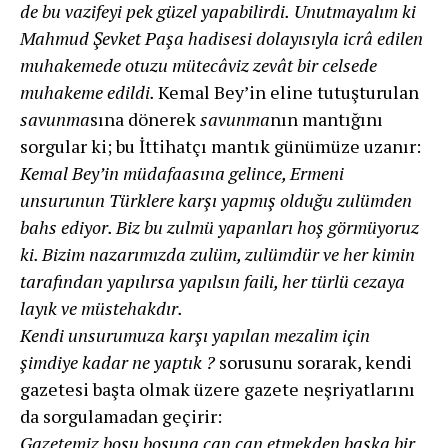
de bu vazifeyi pek güzel yapabilirdi.
Unutmayalım ki
Mahmud Şevket Paşa hadisesi dolayısıyla icrâ edilen
muhakemede otuzu mütecâviz zevât bir celsede
muhakeme edildi.
Kemal Bey’in eline tutuşturulan
savunma
sına dönerek
savunma
nın mantığını
sorgular ki; bu İttihatçı mantık günümüze uzanır:
Kemal Bey’in müdafaasına gelince, Ermeni
unsurunun Türklere karşı yapmış olduğu zulümden
bahs ediyor. Biz bu zulmü yapanları hoş görmüyoruz
ki. Bizim nazarımızda zulüm, zulümdür ve her kimin
tarafından yapılırsa yapılsın faili, her türlü cezaya
layık ve müstehakdır.
Kendi unsurumuza karşı yapılan mezalim için
şimdiye kadar ne yaptık ?
sorusunu sorarak, kendi
gazetesi başta olmak üzere gazete neşriyatlarını
da sorgulamadan geçirir:
Gazetemiz boşu boşuna çan çan etmekden başka bir