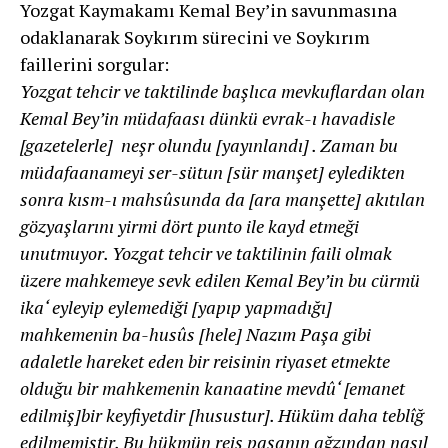
Yozgat Kaymakamı Kemal Bey’in savunmasına
odaklanarak Soykırım sürecini ve Soykırım
faillerini sorgular:
Yozgat tehcir ve taktilinde başlıca mevkuflardan olan
Kemal Bey’in müdafaası dünkü evrak-ı havadisle
[gazetelerle] neşr olundu [yayınlandı] . Zaman bu
müdafaanameyi ser-sütun [sür manşet] eyledikten
sonra kısm-ı mahsûsunda da [ara manşette] akıtılan
gözyaşlarını yirmi dört punto ile kayd etmeği
unutmuyor. Yozgat tehcir ve taktilinin faili olmak
üzere mahkemeye sevk edilen Kemal Bey’in bu cürmü
ika‘ eyleyip eylemediği [yapıp yapmadığı]
mahkemenin ba-husûs [hele] Nazım Paşa gibi
adaletle hareket eden bir reisinin riyaset etmekte
olduğu bir mahkemenin kanaatine mevdû‘ [emanet
edilmiş]bir keyfiyetdir [husustur]. Hüküm daha teblîğ
edilmemiştir. Bu hükmün reis paşanın ağzından nasıl