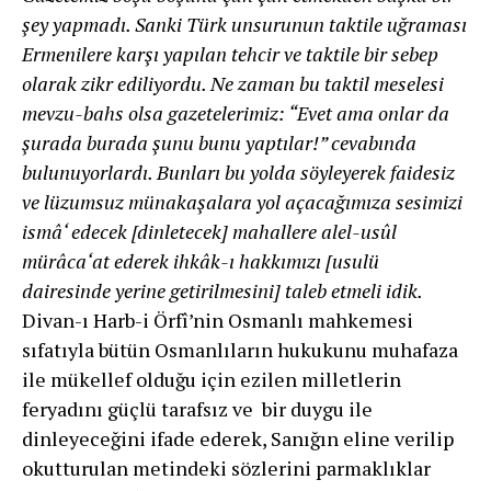
şey yapmadı. Sanki Türk unsurunun taktile uğraması
Ermenilere karşı yapılan tehcir ve taktile bir sebep
olarak zikr ediliyordu. Ne zaman bu taktil meselesi
mevzu-bahs olsa gazetelerimiz: “Evet ama onlar da
şurada burada şunu bunu yaptılar!” cevabında
bulunuyorlardı. Bunları bu yolda söyleyerek faidesiz
ve lüzumsuz münakaşalara yol açacağımıza sesimizi
ismâ‘ edecek [dinletecek] mahallere alel-usûl
mürâca‘at ederek ihkâk-ı hakkımızı [usulü
dairesinde yerine getirilmesini] taleb etmeli idik.
Divan-ı Harb-i Örfî’nin Osmanlı mahkemesi
sıfatıyla bütün Osmanlıların hukukunu muhafaza
ile mükellef olduğu için ezilen milletlerin
feryadını güçlü tarafsız ve bir duygu ile
dinleyeceğini ifade ederek, Sanığın eline verilip
okutturulan metindeki sözlerini parmaklıklar