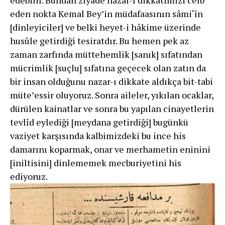
eden nokta Kemal Bey’in müdafaasının sâmi‘în
[dinleyiciler] ve belki heyet-i hâkime üzerinde
husûle getirdiği tesiratdır. Bu hemen pek az
zaman zarfında müttehemlik [sanık] sıfatından
mücrimlik [suçlu] sıfatına geçecek olan zatın da
bir insan olduğunu nazar-ı dikkate aldıkça bit-tabi
müteʼessir oluyoruz. Sonra aileler, yıkılan ocaklar,
dürülen kainatlar ve sonra bu yapılan cinayetlerin
tevlîd eylediği [meydana getirdiği] bugünkü
vaziyet karşısında kalbimizdeki bu ince his
damarını koparmak, onar ve merhametin eninini
[iniltisini] dinlememek mecburiyetini his
ediyoruz.