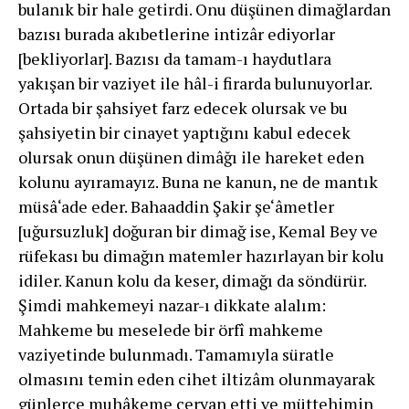
bulanık bir hale getirdi. Onu düşünen dimağlardan
bazısı burada akıbetlerine intizâr ediyorlar
[bekliyorlar]. Bazısı da tamam-ı haydutlara
yakışan bir vaziyet ile hâl-i firarda bulunuyorlar.
Ortada bir şahsiyet farz edecek olursak ve bu
şahsiyetin bir cinayet yaptığını kabul edecek
olursak onun düşünen dimâğı ile hareket eden
kolunu ayıramayız. Buna ne kanun, ne de mantık
müsâ‘ade eder. Bahaaddin Şakir şe‘âmetler
[uğursuzluk] doğuran bir dimağ ise, Kemal Bey ve
rüfekası bu dimağın matemler hazırlayan bir kolu
idiler. Kanun kolu da keser, dimağı da söndürür.
Şimdi mahkemeyi nazar-ı dikkate alalım:
Mahkeme bu meselede bir örfî mahkeme
vaziyetinde bulunmadı. Tamamıyla süratle
olmasını temin eden cihet iltizâm olunmayarak
günlerce muhâkeme ceryan etti ve müttehimin