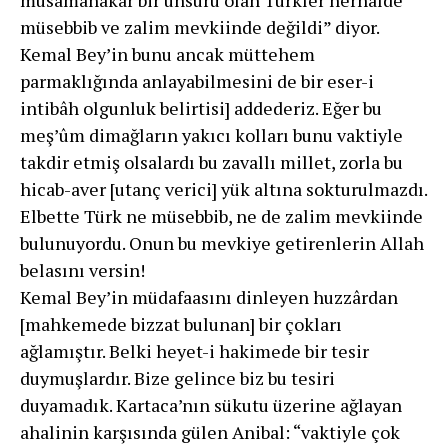
müsebbib ve zalim mevkiinde değildi” diyor.
Kemal Bey’in bunu ancak müttehem
parmaklığında anlayabilmesini de bir eser-i
intibâh olgunluk belirtisi] addederiz. Eğer bu
meşʼûm dimağların yakıcı kolları bunu vaktiyle
takdir etmiş olsalardı bu zavallı millet, zorla bu
hicab-aver [utanç verici] yük altına sokturulmazdı.
Elbette Türk ne müsebbib, ne de zalim mevkiinde
bulunuyordu. Onun bu mevkiye getirenlerin Allah
belasını versin!
Kemal Bey’in müdafaasını dinleyen huzzârdan
[mahkemede bizzat bulunan] bir çokları
ağlamıştır. Belki heyet-i hakimede bir tesir
duymuşlardır. Bize gelince biz bu tesiri
duyamadık. Kartaca’nın sükutu üzerine ağlayan
ahalinin karşısında gülen Anibal: “vaktiyle çok