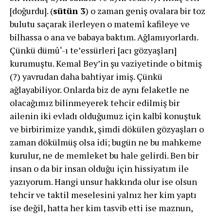
[doğurdu]. (
sütün 3
) o zaman geniş ovalara bir toz
bulutu saçarak ilerleyen o matemî kafileye ve
bilhassa o ana ve babaya baktım. Ağlamıyorlardı.
Çünkü dümû‘-ı teʼessürleri [acı gözyaşları]
kurumuştu. Kemal Bey’in şu vaziyetinde o bitmiş
(?) yavrudan daha bahtiyar imiş. Çünkü
ağlayabiliyor. Onlarda biz de aynı felaketle ne
olacağımız bilinmeyerek tehcir edilmiş bir
ailenin iki evladı olduğumuz için kalbî konuştuk
ve birbirimize yandık, şimdi dökülen gözyaşları o
zaman dökülmüş olsa idi; bugün ne bu mahkeme
kurulur, ne de memleket bu hale gelirdi. Ben bir
insan o da bir insan olduğu için hissiyatım ile
yazıyorum. Hangi unsur hakkında olur ise olsun
tehcir ve taktil meselesini yalnız her kim yaptı
ise değil, hatta her kim tasvib etti ise maznun,