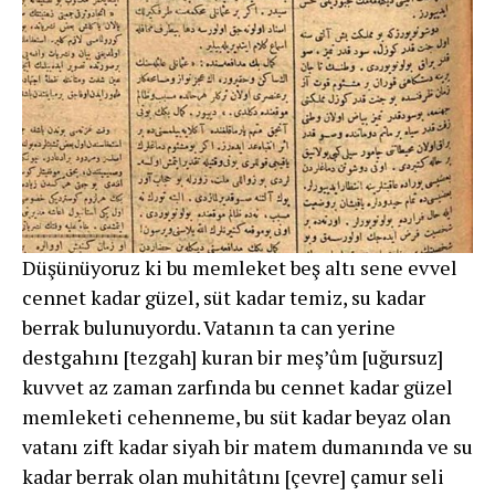
Düşünüyoruz ki bu memleket beş altı sene evvel
cennet kadar güzel, süt kadar temiz, su kadar
berrak bulunuyordu. Vatanın ta can yerine
destgahını [tezgah] kuran bir meşʼûm [uğursuz]
kuvvet az zaman zarfında bu cennet kadar güzel
memleketi cehenneme, bu süt kadar beyaz olan
vatanı zift kadar siyah bir matem dumanında ve su
kadar berrak olan muhitâtını [çevre] çamur seli