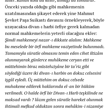
Önceki yazıda olduğu gibi mahkemenin
uzatılmasından şikayet ederek yine Mahmut
Şevket Paşa Suikastı davasını örnekleyerek, böyle
uzayacaksa divan-ı harbi örfiye gerek kalmadan
normal mahkemelerin yeterli olacağını ekler:
Şimdi mahkemeyi nazar-ı dikkate alalım: Mahkeme
bu meselede bir örfî mahkeme vaziyetinde bulunmadı.
Tamamıyla süratle olmasını temin eden cihet iltizâm
olunmayarak günlerce muhâkeme ceryan etti ve
müttehimin biraz müstehziyâne bir ta‘riz gibi
söylediği üzere iki divan-ı harbin on dokuz celsesini
işgâl eyledi. Üç müttehim on dokuz celsede
muhakeme edilerek haklarında el-an bir hüküm
verilmedi. O halde örfî bir Divan-ı Harb teşkilinde ne
maksad vardı ? lâzım gelen süratle hareket olunmak
ihtimali mefkud olduktan sonra mehâkim-i nizamiye