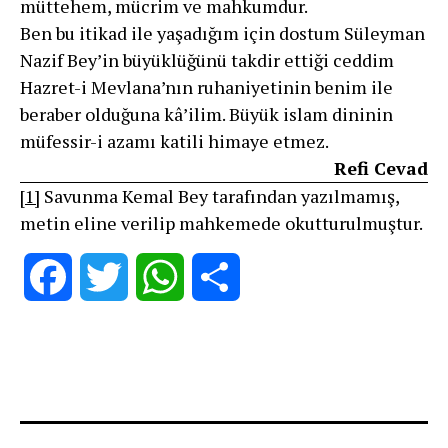
müttehem, mücrim ve mahkumdur.
Ben bu itikad ile yaşadığım için dostum Süleyman
Nazif Bey’in büyüklüğünü takdir ettiği ceddim
Hazret-i Mevlana’nın ruhaniyetinin benim ile
beraber olduğuna kâʼilim. Büyük islam dininin
müfessir-i azamı katili himaye etmez.
Refi Cevad
[1]
Savunma Kemal Bey tarafından yazılmamış,
metin eline verilip mahkemede okutturulmuştur.
Facebook
Twitter
WhatsApp
Share