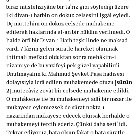
biraz müstehziyâne bir ta‘riz gibi söylediği üzere
iki divan-ı harbin on dokuz celsesini işgâl eyledi.
Üç müttehim on dokuz celsede muhakeme
edilerek haklarında el-an bir hüküm verilmedi. O
halde örfî bir Divan-ı Harb teşkilinde ne maksad
vardı ? lâzım gelen süratle hareket olunmak
ihtimali mefkud olduktan sonra mehâkim-i
nizamiye de bu vazifeyi pek güzel yapabilirdi.
Unutmayalım ki Mahmud Şevket Paşa hadisesi
dolayısıyla icrâ edilen muhakemede otuzu [
sütün
2
] mütecâviz zevât bir celsede muhakeme edildi.
O muhâkeme ile bu muhakemeyi adlî bir nazar ile
mukayese eylemezsek de sürat nokta-ı
nazarından mukayese edecek olursak herhalde o
muhakemeyi tercih ederiz. Çünkü daha seri‘ idi.
Tekrar ediyoruz, hata olsun fakat o hata süratle