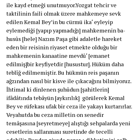
ile kayd etmeği unutmuyor.Yozgat tehcir ve
taktilinin faili olmak üzere mahkemeye sevk
edilen Kemal Bey’in bu cürmü ika‘ eyleyip
eylemediği [yapıp yapmadığı] mahkemenin ba-
husûs [hele] Nazım Paşa gibi adaletle hareket
eden bir reisinin riyaset etmekte olduğu bir
mahkemenin kanaatine mevdû‘ [emanet
edilmiş]bir keyfiyetdir [husustur]. Hüküm daha
teblîğ edilmemiştir. Bu hükmün reis paşanın
ağzından nasıl bir kisve ile çıkacağını bilmiyoruz.
İhtimal ki dinlenen şuhûdun [şahitlerin]
ifâdâtında tebâyün [aykırılık] görülerek Kemal
Bey ve rüfekası ufak bir ceza ile yakayı kurtarırlar.
Veyahutda bu ceza milletin on senedir
temâşasına [seyretmeye] alıştığı sehpalarda yeni
cesetlerin sallanması suretinde de tecelli
edebilir. Bundan ziyade nazar-ı dikkatimizi celb