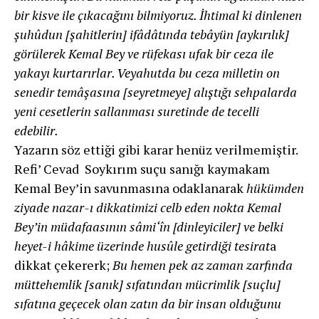
bir kisve ile çıkacağını bilmiyoruz. İhtimal ki dinlenen
şuhûdun [şahitlerin] ifâdâtında tebâyün [aykırılık]
görülerek Kemal Bey ve rüfekası ufak bir ceza ile
yakayı kurtarırlar. Veyahutda bu ceza milletin on
senedir temâşasına [seyretmeye] alıştığı sehpalarda
yeni cesetlerin sallanması suretinde de tecelli
edebilir.
Yazarın söz ettiği gibi karar henüz verilmemiştir.
Refi’ Cevad Soykırım suçu sanığı kaymakam
Kemal Bey’in savunmasına odaklanarak
hükümden
ziyade nazar-ı dikkatimizi celb eden nokta Kemal
Bey’in müdafaasının sâmi‘în [dinleyiciler] ve belki
heyet-i hâkime üzerinde husûle getirdiği tesirat
a
dikkat çekererk;
Bu hemen pek az zaman zarfında
müttehemlik [sanık] sıfatından mücrimlik [suçlu]
sıfatına geçecek olan zatın da bir insan olduğunu