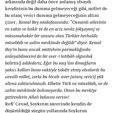
arkasında değil daha önce anlamış olsaydı
kendisinin bu duruma gelmeyeceği gibi, millet de
bu utanç verici duruma gelmeyeceğinin altını
çizer;
Kemal Bey müdafaasında: “Osmanlı ailesinin
en sakin ve hakîr ve de en aciz nevâz [okşayan] ve
müsamahakâr bir unsuru olan Türkler herhalde
müsebbib ve zalim mevkiinde değildi” diyor. Kemal
Bey’in bunu ancak müttehem parmaklığında
anlayabilmesini de bir eser-i intibâh olgunluk
belirtisi] addederiz. Eğer bu meşʼûm dimağların
yakıcı kolları bunu vaktiyle takdir etmiş olsalardı bu
zavallı millet, zorla bu hicab-aver [utanç verici] yük
altına sokturulmazdı. Elbette Türk ne müsebbib, ne de
zalim mevkiinde bulunuyordu. Onun bu mevkiye
getirenlerin Allah belasını versin!
Refi’ Cevad, Soykırım sürecinde kendin de
düşürüldüğü sürgün yollarında Soykırım