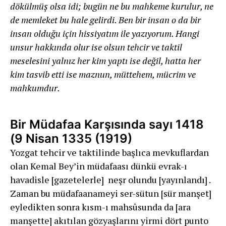
dökülmüş olsa idi; bugün ne bu mahkeme kurulur, ne
de memleket bu hale gelirdi. Ben bir insan o da bir
insan olduğu için hissiyatım ile yazıyorum. Hangi
unsur hakkında olur ise olsun tehcir ve taktil
meselesini yalnız her kim yaptı ise değil, hatta her
kim tasvib etti ise maznun, müttehem, mücrim ve
mahkumdur.
Bir Müdafaa Karşısında sayı 1418
(9 Nisan 1335 (1919)
Yozgat tehcir ve taktilinde başlıca mevkuflardan
olan Kemal Bey’in müdafaası dünkü evrak-ı
havadisle [gazetelerle] neşr olundu [yayınlandı] .
Zaman bu müdafaanameyi ser-sütun [sür manşet]
eyledikten sonra kısm-ı mahsûsunda da [ara
manşette] akıtılan gözyaşlarını yirmi dört punto