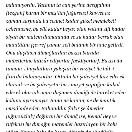
bulunuyordu. Vatanın ta can yerine destgahını
[tezgah] kuran bir meşʼûm [uğursuz] kuvvet az
zaman zarfında bu cennet kadar güzel memleketi
cehenneme, bu süt kadar beyaz olan vatanı zift kadar
siyah bir matem dumanında ve su kadar berrak olan
muhitâtını [çevre] çamur seli bulanık bir hale getirdi.
Onu düşünen dimağlardan bazısı burada
akıbetlerine intizâr ediyorlar [bekliyorlar]. Bazısı da
tamam-ı haydutlara yakışan bir vaziyet ile hâl-i
firarda bulunuyorlar. Ortada bir şahsiyet farz edecek
olursak ve bu şahsiyetin bir cinayet yaptığını kabul
edecek olursak onun düşünen dimâğı ile hareket eden
kolunu ayıramayız. Buna ne kanun, ne de mantık
müsâ‘ade eder. Bahaaddin Şakir şe‘âmetler
[uğursuzluk] doğuran bir dimağ ise, Kemal Bey ve
rüfekası bu dimağın matemler hazırlayan bir kolu
idiler. Kanun kolu da keser, dimağı da söndürür.