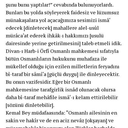
şunu bunu yaptılar!” cevabında bulunuyorlardı.
Bunları bu yolda söyleyerek faidesiz ve lüzumsuz
münakaşalara yol açacağımıza sesimizi ismâ‘
edecek [dinletecek] mahallere alel-usûl
mürâca‘at ederek ihkâk-ı hakkımızı [usulü
dairesinde yerine getirilmesini] taleb etmeli idik.
Divan-ı Harb-i Örfî Osmanlı mahkemesi sıfatıyla
bütün Osmanlıların hukukunu muhafaza ile
mükellef olduğu için ezilen milletlerin feryadını
bî-taraf bir sâmî‘a [güçlü duygu] ile dinleyecektir.
Bu onun vazifesidir. Eğer bir Osmanlı
mahkemesine tarafgirlik isnâd olunacak olursa
daha bî-taraf mehâfile ismâ‘-ı kelam ettirilebilir
[sözünü dinletebilir].
Kemal Bey müdafaasında: “Osmanlı ailesinin en
sakin ve hakîr ve de en aciz nevâz [okşayan] ve
müsamahakâr bir unsuru olan Türkler herhalde