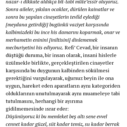
nazar-ı dikkate aldıkça bit-tabi müteʼessir oluyoruz.
Sonra aileler, yıkılan ocaklar, dürülen kainatlar ve
sonra bu yapılan cinayetlerin tevlîd eylediği
[meydana getirdiği] bugünkü vaziyet karşısında
kalbimizdeki bu ince his damarını koparmak, onar ve
merhametin eninini [iniltisini] dinlememek
mecburiyetini his ediyoruz.
Refi’ Cevad, bir insanın
düştüğü duruma, bir insan olarak, insani hislerle
üzülmekle birlikte, gerçekleştirilen cinayetler
karşısında bu duygunun kalbinden sökülmesi
gerektiğini vurgulayarak, uğursuz beyin ile ona
uygun, hareket eden aparatların aynı kategoriden
olduklarının unutulmayarak aynı muameleye tabi
tutulmasını, herhangi bir ayırıma
gidilmemesinde ısrar eder:
Düşünüyoruz ki bu memleket beş altı sene evvel
cennet kadar güzel, süt kadar temiz, su kadar berrak