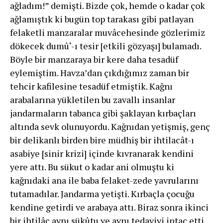
ağladım!” demişti. Bizde çok, hemde o kadar çok
ağlamıştık ki bugün top tarakası gibi patlayan
felaketli manzaralar muvâcehesinde gözlerimiz
dökecek dumû‘-ı tesir [etkili gözyaşı] bulamadı.
Böyle bir manzaraya bir kere daha tesadüf
eylemiştim. Havza’dan çıkdığımız zaman bir
tehcir kafilesine tesadüf etmiştik. Kağnı
arabalarına yükletilen bu zavallı insanlar
jandarmaların tabanca gibi şaklayan kırbaçları
altında sevk olunuyordu. Kağnıdan yetişmiş, genç
bir delikanlı birden bire müdhiş bir ihtilacât-ı
asabiye [sinir krizi] içinde kıvranarak kendini
yere attı. Bu sükut o kadar ani olmuştu ki
kağnıdaki ana ile baba felaket-zede yavrularını
tutamadılar. Jandarma yetişti. Kırbaçla çocuğu
kendine getirdi ve arabaya attı. Biraz sonra ikinci
bir ihtilâç aynı sükûtu ve aynı tedaviyi intaç etti