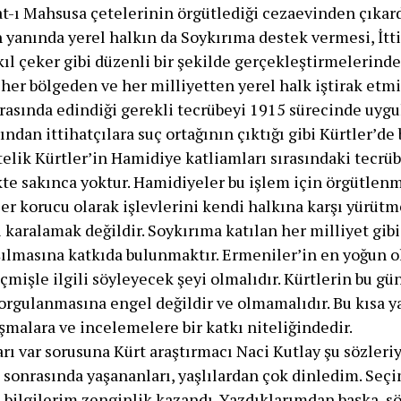
at-ı Mahsusa çetelerinin örgütlediği cezaevinden çıkar
n yanında yerel halkın da Soykırıma destek vermesi, İtt
kıl çeker gibi düzenli bir şekilde gerçekleştirmelerind
 her bölgeden ve her milliyetten yerel halk iştirak etmiş
rasında edindiği gerekli tecrübeyi 1915 sürecinde uygu
ndan ittihatçılara suç ortağının çıktığı gibi Kürtler’de 
stelik Kürtler’in Hamidiye katliamları sırasındaki tecrü
te sakınca yoktur. Hamidiyeler bu işlem için örgütlenm
ler korucu olarak işlevlerini kendi halkına karşı yürütm
 karalamak değildir. Soykırıma katılan her milliyet gibi
ılmasına katkıda bulunmaktır. Ermeniler’in en yoğun o
çmişle ilgili söyleyecek şeyi olmalıdır. Kürtlerin bu 
orgulanmasına engel değildir ve olmamalıdır. Bu kısa ya
tışmalara ve incelemelere bir katkı niteliğindedir.
rı var sorusuna Kürt araştırmacı Naci Kutlay şu sözleriy
 sonrasında yaşananları, yaşlılardan çok dinledim. Seç
 bilgilerim zenginlik kazandı. Yazdıklarımdan başka, sö