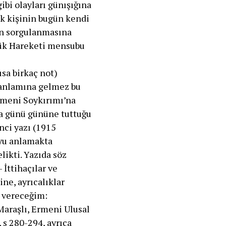
gibi olayları günışığına
ok kişinin bugün kendi
un sorgulanmasına
rlük Hareketi mensubu
sa birkaç not)
 anlamına gelmez bu
rmeni Soykırımı’na
da günü gününe tuttuğu
nci yazı (1915
uyu anlamakta
likti. Yazıda söz
 İttihaçılar ve
ine, ayrıcalıklar
r vereceğim:
Maraşlı, Ermeni Ulusal
 s 280-294, ayrıca