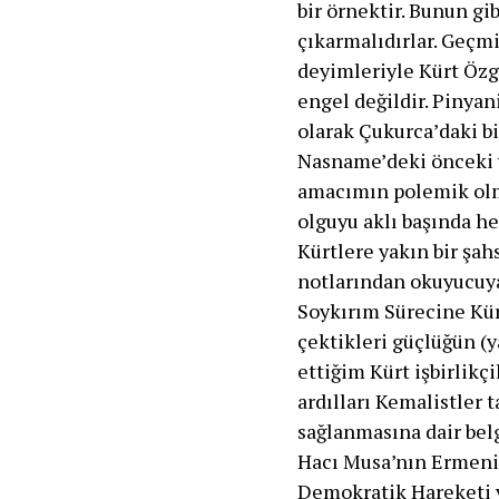
bir örnektir. Bunun gib
çıkarmalıdırlar. Geçm
deyimleriyle Kürt Öz
engel değildir. Pinyan
olarak Çukurca’daki bi
Nasname’deki önceki y
amacımın polemik olm
olguyu aklı başında h
Kürtlere yakın bir şa
notlarından okuyucuya 
Soykırım Sürecine Kür
çektikleri güçlüğün (y
ettiğim Kürt işbirlikçi
ardılları Kemalistler 
sağlanmasına dair belg
Hacı Musa’nın Ermeni 
Demokratik Hareketi ve