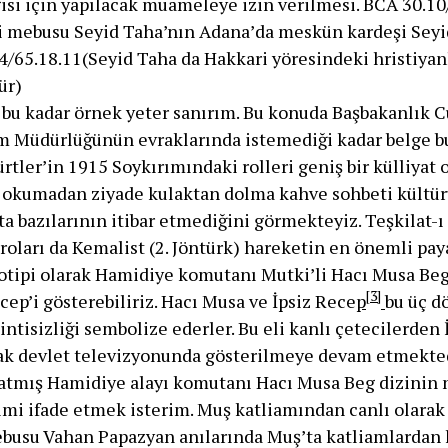
isi için yapılacak muameleye izin verilmesi. BCA 30.10
ki mebusu Seyid Taha’nın Adana’da meskün kardeşi Sey
/65.18.11(Seyid Taha da Hakkari yöresindeki hristiyan
ür)
 bu kadar örnek yeter sanırım. Bu konuda Başbakanlık 
m Müdürlüğünün evraklarında istemediği kadar belge bu
ürtler’in 1915 Soykırımındaki rolleri geniş bir külliyat 
i okumadan ziyade kulaktan dolma kahve sohbeti kültür
a bazılarının itibar etmediğini görmekteyiz. Teşkilat-
roları da Kemalist (2. Jöntürk) hareketin en önemli pay
totipi olarak Hamidiye komutanı Mutki’li Hacı Musa Beg’
[3]
cep’i gösterebiliriz. Hacı Musa ve İpsiz Rece
p
bu üç 
intisizliği sembolize ederler. Bu eli kanlı çetecilerden 
rak devlet televizyonunda gösterilmeye devam etmekted
atmış Hamidiye alayı komutanı Hacı Musa Beg dizini
imi ifade etmek isterim. Muş katliamından canlı olarak
busu Vahan Papazyan anılarında Muş’ta katliamlardan 