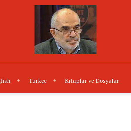
lish
Türkçe
Kitaplar ve Dosyalar
Menüyü
Menüyü
aç
aç