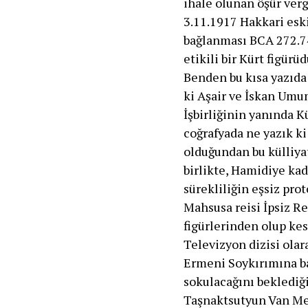
ihale olunan öşür verg
3.11.1917 Hakkari es
bağlanması BCA 272.74
etikili bir Kürt figürüd
Benden bu kısa yazıda
ki Aşair ve İskan Umu
İşbirliğinin yanında K
coğrafyada ne yazık k
olduğundan bu külliyat
birlikte, Hamidiye kad
sürekliliğin eşsiz pro
Mahsusa reisi İpsiz Re
figürlerinden olup kes
Televizyon dizisi ola
Ermeni Soykırımına b
sokulacağını beklediğ
Taşnaktsutyun Van Me