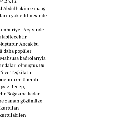
/4.23.13.
id Abdülhakim’e maaş
ların yok edilmesinde
Cumhuriyet Arşivinde
labilecektir.
oluşturur. Ancak bu
ü daha popüler
ı Mahsusa kadrolarıyla
andaları olmuştur. Bu
i ve Teşkilat-ı
dönemin en önemli
İpsiz Recep,
ir. Boğazına kadar
n ne zaman gözümüze
 kurtulan
kurtulabilen