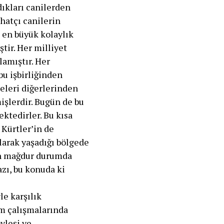
dıkları canilerden
ihatçı canilerin
e en büyük kolaylık
tir. Her milliyet
lamıştır. Her
bu işbirliğinden
beleri diğerlerinden
işlerdir. Bugün de bu
ektedirler. Bu kısa
 Kürtler’in de
larak yaşadığı bölgede
gün mağdur durumda
zı, bu konuda ki
le karşılık
im çalışmalarında
yleşi ve