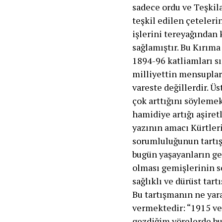
sadece ordu ve Teşkil
teşkil edilen çeteleri
işlerini tereyağından 
sağlamıştır. Bu Kırıma
1894-96 katliamları sı
milliyettin mensupları
vareste değillerdir. Ü
çok arttığını söylemek
hamidiye artığı aşiret
yazının amacı Kürtleri
sorumluluğunun tartış
bugün yaşayanların ge
olması gemişlerinin s
sağlıklı ve dürüst tar
Bu tartışmanın ne yara
vermektedir: “1915 ve
gezdiğim yörelerde bu