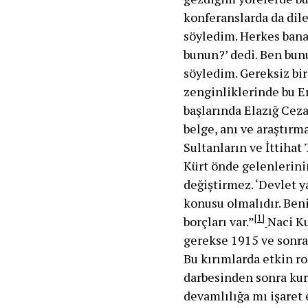
konferanslarda da dile
söyledim. Herkes bana 
bunun?’ dedi. Ben bun
söyledim. Gereksiz bir
zenginliklerinde bu Er
başlarında Elazığ Ceza
belge, anı ve araştırm
Sultanların ve İttihat
Kürt önde gelenlerini
değiştirmez. ‘Devlet y
konusu olmalıdır. Beni
[1]
borçları var.”
Naci Ku
gerekse 1915 ve sonra
Bu kırımlarda etkin ro
darbesinden sonra kur
devamlılığa mı işaret 