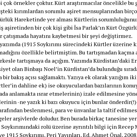
i çok örnekler çoktur. Kürt araştırmacılar öncelikle bu 
işteki kırımlardan sorumlu aşiret mensuplarından birç
gürlük Hareketinde yer alması Kürtlerin sorumluluğun
iş aşiretinden bir çok kişi gibi İsa Parlak’ın Kürt Özgü
r çatışmada hayatını kaybetmesi bir şeyi değiştirmez.
azımda (1915 Soykırımı sürecindeki Kürtler üzerine kı
adığını özellikle belirtmiştim. Bu tartışmadan kaçma
erkesle tartışmaya da açığım. Yazımda Kürdistan’daki E
hsiyet olan Binbaşı Noel’in Kürdistan’da bulunduğu sıra
bir bakış açısı sağlamaktı. Yazıya ek olarak yazığım iki
tler’in dahline ek) ise okuyuculardan bazılarının kon
ada anlamakta ısrar etmelerinin) izale edilmesine yöne
lerinin -ne yazık ki bazı okuyucu için bunlar önderdir(!)-
tarafından beslenmesi, para ve ünvanlar la taltif edilmes
eler arşivlerde doludur. Ben burada birkaç tanesine ye
Soykırımındaki rolü üzerine ayrıntılı bilgi için Recep 
 1915 Soykırımı, Peri Yayınları, Ed. Ahmet Önal, 2008,