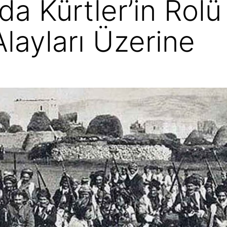
da Kürtler’in Rolü
layları Üzerine