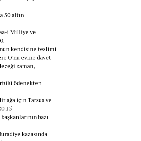
a 50 altın
a-i Milliye ve
0.
unun kendisine teslimi
ere O’nu evine davet
edeceği zaman,
örtülü ödenekten
r ağa için Tarsus ve
20.15
t başkanlarının bazı
Muradiye kazasında