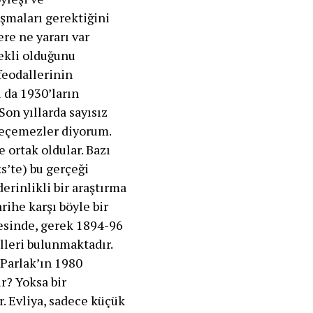
aşmaları gerektiğini
ere ne yararı var
ekli olduğunu
feodallerinin
ı da 1930’ların
Son yıllarda sayısız
 geçemezler diyorum.
 ortak oldular. Bazı
s’te) bu gerçeği
erinlikli bir araştırma
rihe karşı böyle bir
gesinde, gerek 1894-96
lleri bulunmaktadır.
 Parlak’ın 1980
r? Yoksa bir
. Evliya, sadece küçük