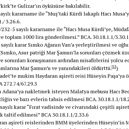
kirk’te Gulizar’ın öyküsüne bakılabilir.
ayılı kararname ile “Muş’taki Kürdi lakaplı Hacı Musa’y
./ 3.26.6.
232-5 sayılı kararname ile “Hacı Musa Kürdi’ye, Müdafa
e toplam 1000 lira gönderilmesi.” BCA. 30.18.1.1/3.30.1
 sayılı karar Sımko Ağanın Van’a yerleştirilmesi ve oğl
 (Sımko, Asur patriği Mar Şamun’la sorunları çözmek üz
ve sorunları konuşmanın ardından misafirlerini yolcu 
[1]
amlarına Mar Şamun’u ve yanındakileri öldürttü.
)
saadet’te mukim Haydaran aşireti reisi Hüseyin Paşa’ya 
A 272.74/67.29.3
nı Adana’ya nakletmek isteyen Malatya mebusu Hacı Bedi
liğin ve bazı evlerin tahsis edilmesi BCA. 30.18.1.1/18.
sayılı karar “Fırat vadisinde ve civarındaki çeşitli aşire
k taltif edilmesi” BCA 30.18.1.1/2.33.6
ran aşireti reislerinden BMM üyelerinden Hüseyin’in 