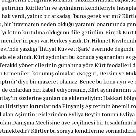
 getirdim. Kürtler’in ve aydınların kendileriyle hesapl
hak verdi, yalnız bir arkadaş; ‘buna gerek var mı? Kürtl
u, bir ‘travmanın neden olduğu yaranın’ onarımında ger
 ‘yük’ten kurtulma olduğunu dile getirdim. Birçok Kürt 
meniler’in payı var. Herkes yazdı. Dr. Hikmet Kıvılcıml
evi’nde yazdığı ‘İhtiyat Kuvvet: Şark’ eserinde değindi. 
ada ele alındı. Kürt aydınları bu konuda yaşananları es
 Terakki yöneticilerinin günahına yöre Kürt feodalleri de
n Ermenileri korumuş olmaları (Koçgiri, Dersim ve Mük
aptırdı’ diye bir mazeret olamaz. Bence bu konu ayrı ve d
 de onlardan biri kabul ediyorsanız, Kürt aydınlarının ta
tlay’ın sözlerine şunları da eklemeliyim: Hakkari böl
sı Hristiyan kırımlarında Pinyaniş Aşiretinin önemli ro
l alan Aşiretin reislerinden Evliya Bey’in torunu Evliya
ulan Danışma Meclisine üye seçilmesi bir tesadüfmüdü
etmektedir? Kürtler bu soruyu kendilerine sormalıdırlar