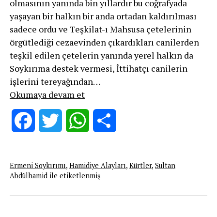
olmasının yanında bin yıllardır bu coğrafyada
yaşayan bir halkın bir anda ortadan kaldırılması
sadece ordu ve Teşkilat-ı Mahsusa çetelerinin
örgütlediği cezaevinden çıkardıkları canilerden
teşkil edilen çetelerin yanında yerel halkın da
Soykırıma destek vermesi, İttihatçı canilerin
işlerini tereyağından…
1915
Okumaya devam et
Soykırımı’nda
Kürtler’in
Facebook
Twitter
WhatsApp
Share
Rolü
ve
Hamidiye
Ermeni Soykırımı
,
Hamidiye Alayları
,
Kürtler
,
Sultan
Alayları
Abdülhamid
ile etiketlenmiş
Üzerine