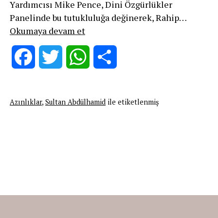
Yardımcısı Mike Pence, Dini Özgürlükler
Panelinde bu tutukluluğa değinerek, Rahip…
Rejimin
Okumaya devam et
meşrulaştırılmasında
azınlıkların
Facebook
Twitter
WhatsApp
Share
araçsallaştırılması
Azınlıklar
,
Sultan Abdülhamid
ile etiketlenmiş