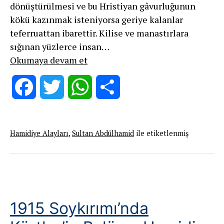
dönüştürülmesi ve bu Hristiyan gâvurluğunun
kökü kazınmak isteniyorsa geriye kalanlar
teferruattan ibarettir. Kilise ve manastırlara
sığınan yüzlerce insan…
Utancın
Okumaya devam et
Ölümden
Daha
Facebook
Twitter
WhatsApp
Share
Beter
Olduğu
Bir
Hamidiye Alayları
,
Sultan Abdülhamid
ile etiketlenmiş
Süreç:
1895-
96
ERMENİ
KATLİAMLARI
1915 Soykırımı’nda