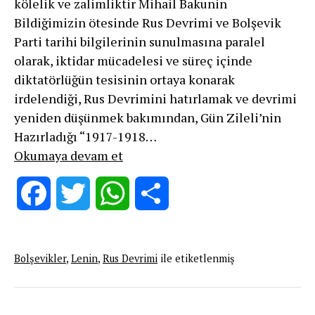
kölelik ve zalimliktir Mihail Bakunin
Bildiğimizin ötesinde Rus Devrimi ve Bolşevik
Parti tarihi bilgilerinin sunulmasına paralel
olarak, iktidar mücadelesi ve süreç içinde
diktatörlüğün tesisinin ortaya konarak
irdelendiği, Rus Devrimini hatırlamak ve devrimi
yeniden düşünmek bakımından, Gün Zileli’nin
Hazırladığı “1917-1918…
RUS
Okumaya devam et
DEVRİMİNİN
ÖTEKİ
Facebook
Twitter
WhatsApp
Share
TARİHİNE
DAİR
GECİKMİŞ
Bolşevikler
,
Lenin
,
Rus Devrimi
ile etiketlenmiş
BİR
YAZI