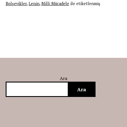
katkıları
Bolşevikler
,
Lenin
,
Milli Mücadele
ile etiketlenmiş
üzerine
Ara
Ara