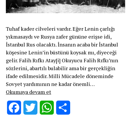
Tuhaf kader cilveleri vardır. Eğer Lenin çarlığı
yıkmasaydı ve Rusya zafer gününe erişse idi,
İstanbul Rus olacaktı. İnsanın acaba bir İstanbul
köşesine Lenin’in büstünü koysak mı, diyeceği
gelir. Falih Rıfkı Atay[i] Okuyucu Falih Rıfkı’nın
sözlerini, abartılı bulabilir ama bir gerçekliğin
ifade edilmesidir. Milli Mücadele döneminde
Sovyet yardımının ne kadar önemli…
Lenin
Okumaya devam et
Yönetimindeki
Bolşeviklerin
Facebook
Twitter
WhatsApp
Share
Milli
Mücadele’ye