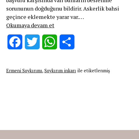
sorununun doğduğunu bildirir. Askerlik bahsi
geçince eklemekte yarar var.…
Birkaç
Okumaya devam et
Maddede
Soykırımın
Facebook
Twitter
WhatsApp
Share
inkarı
“belgesel”lerine
değinmeler
Ermeni Soykırımı
,
Soykırım inkarı
ile etiketlenmiş