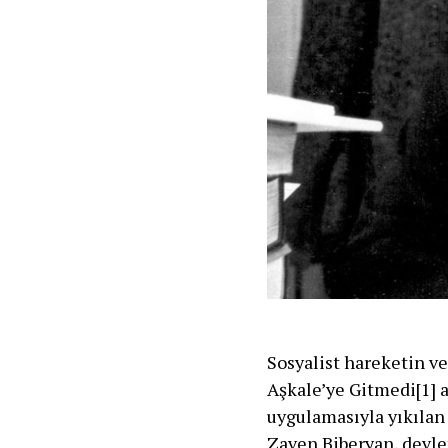
Sosyalist hareketin v
Aşkale’ye Gitmedi[1] ad
uygulamasıyla yıkılan h
Zaven Biberyan, devlet