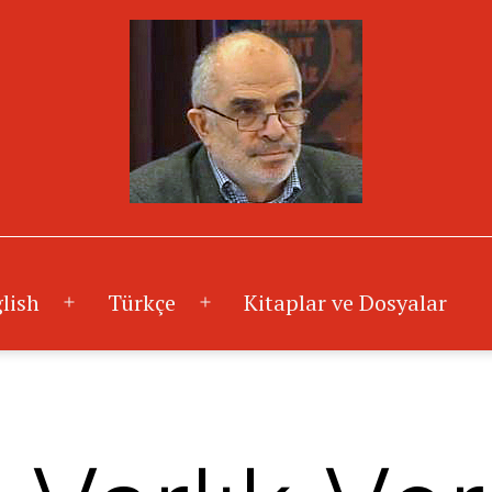
lish
Türkçe
Kitaplar ve Dosyalar
Menüyü
Menüyü
aç
aç