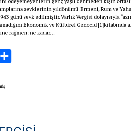
sini ödeyemeyenlerin genç yaşlı denmeden kışın ortas
amplarına sevklerinin yıldönümü. Ermeni, Rum ve Yahu
943 günü sevk edilmiştir. Varlık Vergisi dolayısıyla “azı
nmadığını Ekonomik ve Kültürel Genocid [1]kitabında a
sine rağmen; ne kadar…
lık
gisinin
lümlerinden
hatsApp
Share
pıcı
nek
miş