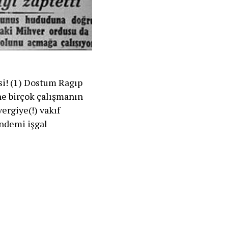
si! (1) Dostum Ragıp
ne birçok çalışmanın
ergiye(!) vakıf
ndemi işgal