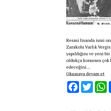
Resmi lisanda ismi on
Zarakolu Varlık Vergi
yapıldığını ve yeni b
oldukça konunun çok b
edeceğini…
VA
Okumaya devam et
VE
Facebook
Twitter
W