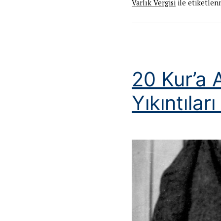
Varlık Vergisi
ile etiketlen
20 Kur’a A
Yıkıntılar