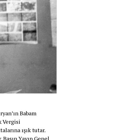
eryan’ın Babam
k Vergisi
alarına ışık tutar.
r. Basın Yayın Genel