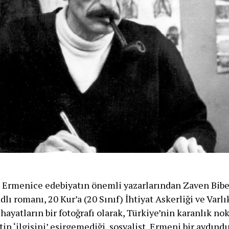
e Ermenice edebiyatın önemli yazarlarından Zaven Bib
lı romanı, 20 Kur’a (20 Sınıf) İhtiyat Askerliği ve Varlı
ayatların bir fotoğrafı olarak, Türkiye’nin karanlık nokt
in ‘ilgisini’ esirgemediği, sosyalist, Ermeni bir aydındı