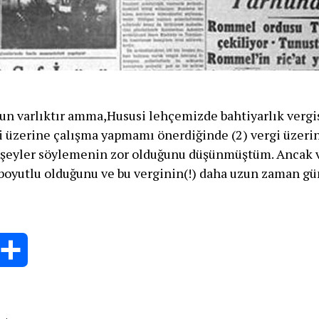
un varlıktır amma,Hususi lehçemizde bahtiyarlık vergi
si üzerine çalışma yapmamı önerdiğinde (2) vergi üzeri
ir şeyler söylemenin zor olduğunu düşünmüştüm. Ancak v
oyutlu olduğunu ve bu verginin(!) daha uzun zaman gü
RLIK
RGİSİ
hatsApp
Share