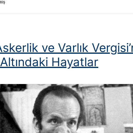
miş
skerlik ve Varlık Vergisi’
ı Altındaki Hayatlar