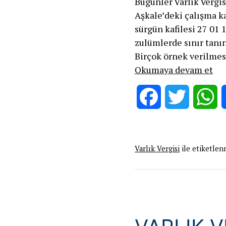
Bugünler Varlık Vergi
Aşkale’deki çalışma k
sürgün kafilesi 27 01 1
zulümlerde sınır tanı
Birçok örnek verilme
Var
Okumaya devam et
Ver
Zu
Facebook
Twitter
W
Çar
Bir
Ör
Varlık Vergisi
ile etiketlen