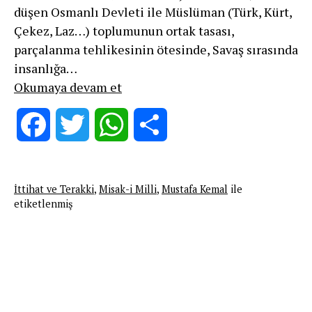
düşen Osmanlı Devleti ile Müslüman (Türk, Kürt,
Çekez, Laz…) toplumunun ortak tasası,
parçalanma tehlikesinin ötesinde, Savaş sırasında
insanlığa…
Misak-
Okumaya devam et
i
Milli
Facebook
Twitter
WhatsApp
Share
Soykırımının
İtirafıdır
İttihat ve Terakki
,
Misak-i Milli
,
Mustafa Kemal
ile
etiketlenmiş