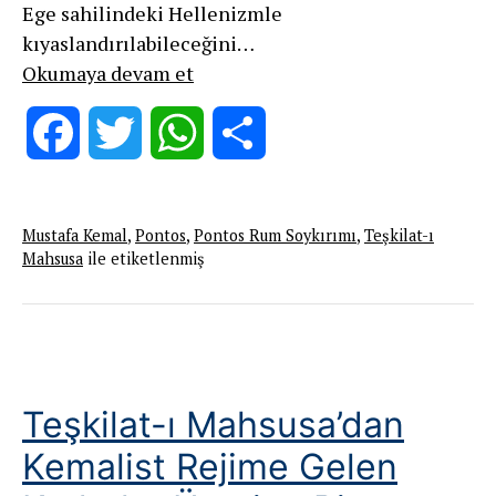
Ege sahilindeki Hellenizmle
kıyaslandırılabileceğini…
Pontos’un
Okumaya devam et
Zenginliği
ve
Facebook
Twitter
WhatsApp
Share
Pontos
Soykırımı
Mustafa Kemal
,
Pontos
,
Pontos Rum Soykırımı
,
Teşkilat-ı
Mahsusa
ile etiketlenmiş
Teşkilat-ı Mahsusa’dan
Kemalist Rejime Gelen