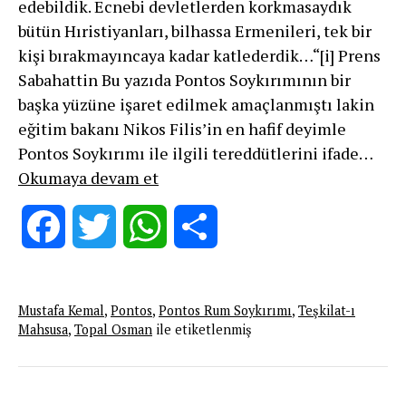
edebildik. Ecnebi devletlerden korkmasaydık
bütün Hıristiyanları, bilhassa Ermenileri, tek bir
kişi bırakmayıncaya kadar katlederdik…“[i] Prens
Sabahattin Bu yazıda Pontos Soykırımının bir
başka yüzüne işaret edilmek amaçlanmıştı lakin
eğitim bakanı Nikos Filis’in en hafif deyimle
Pontos Soykırımı ile ilgili tereddütlerini ifade…
T”C”
Okumaya devam et
nin
soykırımlar
Facebook
Twitter
WhatsApp
Share
geleneği
ve
Pontos
Mustafa Kemal
,
Pontos
,
Pontos Rum Soykırımı
,
Teşkilat-ı
soykırımı
Mahsusa
,
Topal Osman
ile etiketlenmiş