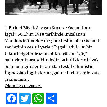
1. Birinci Büyük Savaşın Sonu ve Osmanlının
İşgal’i 30 Ekim 1918 tarihinde imzalanan
Mondros Mütarekesine göre teslim olan Osmanlı
Devletinin çeşitli yerleri “işgal” edilir. Bu bir
takım bölgelerde sembolik küçük bir “güç”
bulundurulması şeklindedir. Bu birliklerin büyük
bölümü İngilizler tarafından teşkil edilmiştir.
İlginç olan İngilizlerin işgaline hiçbir yerde karşı
çıkılmamış…
Lozan:
Okumaya devam et
Kolonyalizmin
Boğaz’a
Facebook
Twitter
WhatsApp
Share
bir