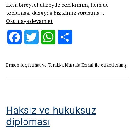
Hem bireysel düzeyde ben kimim, hem de
toplumsal düzeyde biz kimiz sorusuna…
TÜRK
Okumaya devam et
KİMLİĞİNİN
İNŞASI
Facebook
Twitter
WhatsApp
Share
HALKLARIN
ACILARIYLA
YOĞRULMUŞTUR!
Ermeniler
,
İttihat ve Terakki
,
Mustafa Kemal
ile etiketlenmiş
Haksız ve hukuksuz
diploması