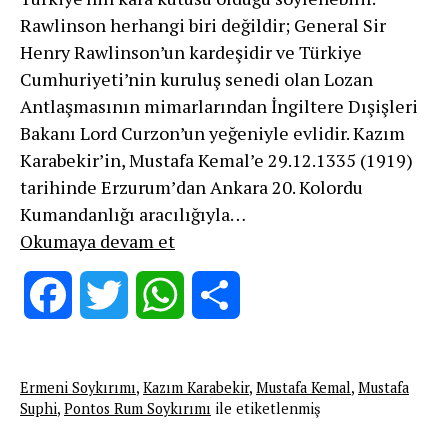
Rawlinson herhangi biri değildir; General Sir
Henry Rawlinson’un kardeşidir ve Türkiye
Cumhuriyeti’nin kuruluş senedi olan Lozan
Antlaşmasının mimarlarından İngiltere Dışişleri
Bakanı Lord Curzon’un yeğeniyle evlidir. Kazım
Karabekir’in, Mustafa Kemal’e 29.12.1335 (1919)
tarihinde Erzurum’dan Ankara 20. Kolordu
Kumandanlığı aracılığıyla…
Albay
Okumaya devam et
Rawlinson
ve
Facebook
Twitter
WhatsApp
Share
Soykırım
Tanıklığı
Ermeni Soykırımı
,
Kazım Karabekir
,
Mustafa Kemal
,
Mustafa
Suphi
,
Pontos Rum Soykırımı
ile etiketlenmiş