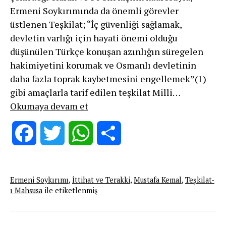
Ermeni Soykırımında da önemli görevler
üstlenen Teşkilat; “İç güvenliği sağlamak,
devletin varlığı için hayati önemi olduğu
düşünülen Türkçe konuşan azınlığın süregelen
hakimiyetini korumak ve Osmanlı devletinin
daha fazla toprak kaybetmesini engellemek”(1)
gibi amaçlarla tarif edilen teşkilat Milli…
Teşkilat-
Okumaya devam et
ı
Mahsusa’dan
Facebook
Twitter
WhatsApp
Share
Kemalist
Rejime
Gelen
Ermeni Soykırımı
,
İttihat ve Terakki
,
Mustafa Kemal
,
Teşkilat-
Kadrolar
ı Mahsusa
ile etiketlenmiş
Üzerine
Bir