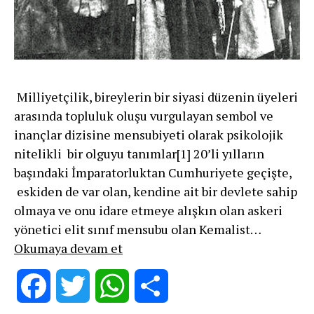
Milliyetçilik, bireylerin bir siyasi düzenin üyeleri
arasında topluluk oluşu vurgulayan sembol ve
inançlar dizisine mensubiyeti olarak psikolojik
nitelikli bir olguyu tanımlar[1] 20’li yılların
başındaki İmparatorluktan Cumhuriyete geçişte,
eskiden de var olan, kendine ait bir devlete sahip
olmaya ve onu idare etmeye alışkın olan askeri
yönetici elit sınıf mensubu olan Kemalist…
19
Okumaya devam et
Mayıs
–
Facebook
Twitter
WhatsApp
Share
Tarihin