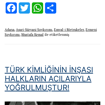
Türk
kapitalistlerin
Facebook
Twitter
WhatsApp
Share
Hıristiyanlardan
El
Konulan
Adana
,
Asuri-Süryani Soykırımı
,
Emval-i Metrukeler
,
Ermeni
Malların
Soykırımı
,
Mustafa Kemal
ile etiketlenmiş
Üzerine
Yükselmesi
TÜRK KİMLİĞİNİN İNŞASI
HALKLARIN ACILARIYLA
YOĞRULMUŞTUR!