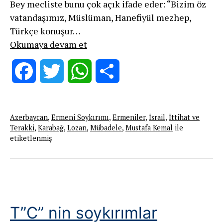
Bey mecliste bunu çok açık ifade eder: “Bizim öz
vatandaşımız, Müslüman, Hanefiyül mezhep,
Türkçe konuşur…
Haksız
Okumaya devam et
ve
hukuksuz
Facebook
Twitter
WhatsApp
Share
diploması
Azerbaycan
,
Ermeni Soykırımı
,
Ermeniler
,
İsrail
,
İttihat ve
Terakki
,
Karabağ
,
Lozan
,
Mübadele
,
Mustafa Kemal
ile
etiketlenmiş
T”C” nin soykırımlar