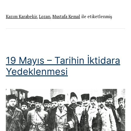
vasal
görevlendirmesinin
Kazım Karabekir
,
Lozan
,
Mustafa Kemal
ile etiketlenmiş
kısa
hikayesi
19 Mayıs – Tarihin İktidara
Yedeklenmesi